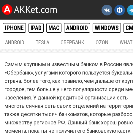
IPHONE
IPAD
MAC
ANDROID
WINDOWS
С
ANDROID
TESLA
СБЕРБАНК
OZON
WHAT
РАЗНОЕ
06.
Самым крупным и известным банком в России явл
«Сбербанк» массово блок
«Сбербанк», услугами которого пользуется букваль
страна. Более того, как правило, чем дальше от кру
банковские карты жителе
городов, тем больше у него популярности среди ме
России
населения. У данной кредитной организации есть
многотысячная сеть своих отделений на территории
также десятки тысяч банкоматов, которые разброс
множеству регионов РФ. Данный банк хорош ровно 
момента, пока ты не получил его банковскую карту.