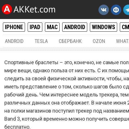
IPHONE
IPAD
MAC
ANDROID
WINDOWS
С
ANDROID
TESLA
СБЕРБАНК
OZON
WHAT
РАЗНОЕ
22.
Спортивные браслеты – это, конечно, не самые по
Получить смарт-браслет X
мире вещи, однако польза от них есть. С их помощ
следить за своей физической активности, чтобы, н
Mi Band 3 временно можн
иметь представление о том, сколько шагов было сд
совершенно бесплатно
рабочий день. Чем интереснее модель трекера, те
различных данных она отображает. В начале июня 
на полки магазинов поступил трекер под названием
Band 3, который временно можно получить соверш
бесплатно.