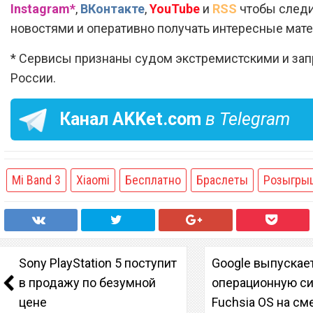
Instagram*
,
ВКонтакте
,
YouTube
и
RSS
чтобы следи
новостями и оперативно получать интересные мат
* Сервисы признаны судом экстремистскими и за
России.
Канал
AKKet.com
в Telegram
Mi Band 3
Xiaomi
Бесплатно
Браслеты
Розыгры
Sony PlayStation 5 поступит
Google выпускае
в продажу по безумной
операционную с
цене
Fuchsia OS на см