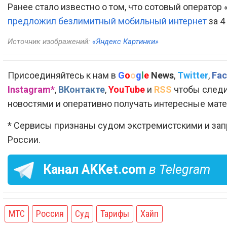
Ранее стало известно о том, что сотовый оператор
предложил безлимитный мобильный интернет
за 4
Источник изображений:
«Яндекс Картинки»
Присоединяйтесь к нам в
G
o
o
g
l
e
News
,
Twitter
,
Fac
Instagram*
,
ВКонтакте
,
YouTube
и
RSS
чтобы следи
новостями и оперативно получать интересные мат
* Сервисы признаны судом экстремистскими и за
России.
Канал
AKKet.com
в Telegram
МТС
Россия
Суд
Тарифы
Хайп