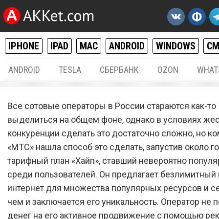
IPHONE
IPAD
MAC
ANDROID
WINDOWS
С
ANDROID
TESLA
СБЕРБАНК
OZON
WHAT
РАЗНОЕ
21.
Все сотовые операторы в России стараются как-то
Самый популярный тариф
выделиться на общем фоне, однако в условиях же
конкуренции сделать это достаточно сложно, но к
сотового оператора
«МТС» нашла способ это сделать, запустив около г
«МТС» навсегда закрывае
тарифный план «Хайп», ставший невероятно попул
из-за безумной причины
среди пользователей. Он предлагает безлимитный
интернет для множества популярных ресурсов и се
чем и заключается его уникальность. Оператор не 
денег на его активное продвижение с помощью ре