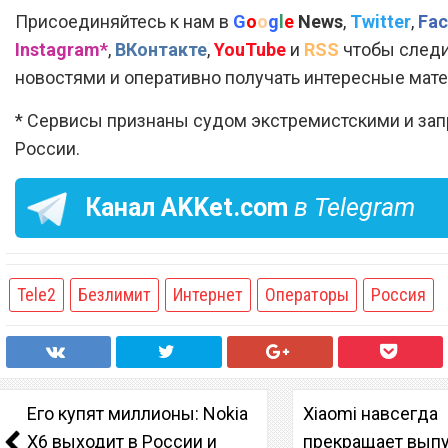
Присоединяйтесь к нам в
G
o
o
g
l
e
News
,
Twitter
,
Fac
Instagram*
,
ВКонтакте
,
YouTube
и
RSS
чтобы следи
новостями и оперативно получать интересные мат
* Сервисы признаны судом экстремистскими и за
России.
Канал
AKKet.com
в Telegram
Tele2
Безлимит
Интернет
Операторы
Россия
Его купят миллионы: Nokia
Xiaomi навсегда
X6 выходит в России и
прекращает вып