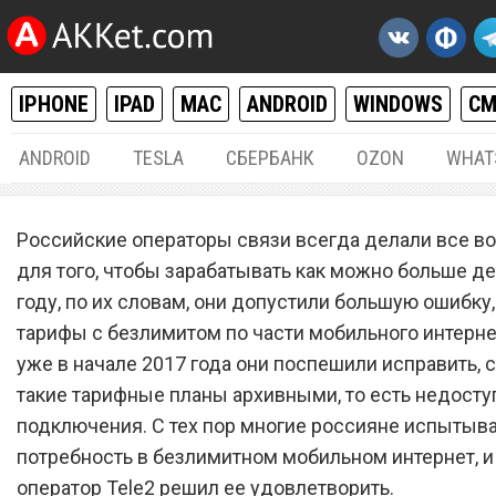
IPHONE
IPAD
MAC
ANDROID
WINDOWS
С
ANDROID
TESLA
СБЕРБАНК
OZON
WHAT
РАЗНОЕ
08.
Российские операторы связи всегда делали все 
Сотовый оператор Tele2
для того, чтобы зарабатывать как можно больше де
году, по их словам, они допустили большую ошибку,
запустил безлимитный
тарифы с безлимитом по части мобильного интерне
мобильный интернет,
уже в начале 2017 года они поспешили исправить, 
доступный всем
такие тарифные планы архивными, то есть недост
подключения. С тех пор многие россияне испытыв
потребность в безлимитном мобильном интернет, 
оператор Tele2 решил ее удовлетворить.