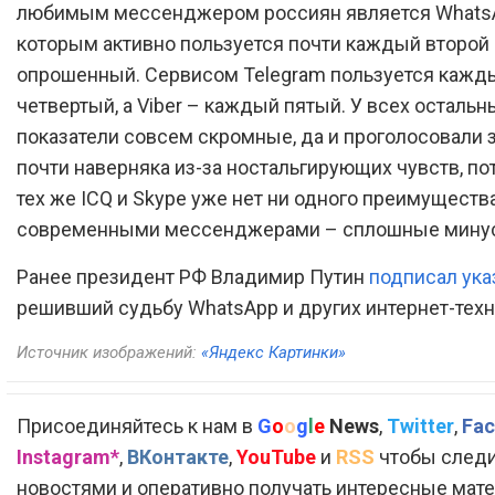
любимым мессенджером россиян является Whats
которым активно пользуется почти каждый второй
опрошенный. Сервисом Telegram пользуется кажд
четвертый, а Viber – каждый пятый. У всех остальн
показатели совсем скромные, да и проголосовали 
почти наверняка из-за ностальгирующих чувств, пот
тех же ICQ и Skype уже нет ни одного преимуществ
современными мессенджерами – сплошные мину
Ранее президент РФ Владимир Путин
подписал ука
решивший судьбу WhatsApp и других интернет-техн
Источник изображений:
«Яндекс Картинки»
Присоединяйтесь к нам в
G
o
o
g
l
e
News
,
Twitter
,
Fac
Instagram*
,
ВКонтакте
,
YouTube
и
RSS
чтобы следи
новостями и оперативно получать интересные мат