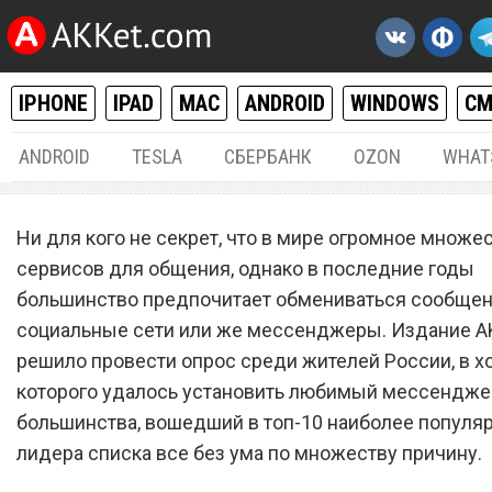
IPHONE
IPAD
MAC
ANDROID
WINDOWS
С
ANDROID
TESLA
СБЕРБАНК
OZON
WHAT
РАЗНОЕ
23.
Ни для кого не секрет, что в мире огромное множе
Назван любимый мессен
сервисов для общения, однако в последние годы
большинство предпочитает обмениваться сообще
жителей России, от котор
социальные сети или же мессенджеры. Издание A
все без ума
решило провести опрос среди жителей России, в х
которого удалось установить любимый мессендже
большинства, вошедший в топ-10 наиболее популяр
лидера списка все без ума по множеству причину.