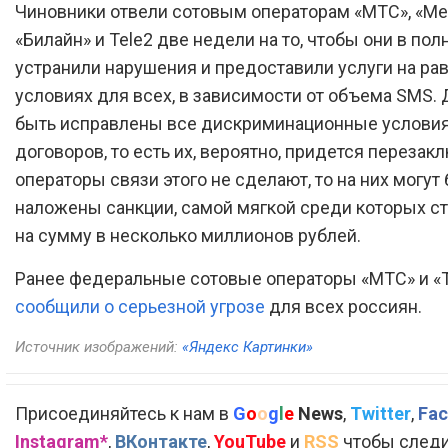
Чиновники отвели сотовым операторам «МТС», «Ме
«Билайн» и Tele2 две недели на то, чтобы они в по
устранили нарушения и предоставили услуги на ра
условиях для всех, в зависимости от объема SMS
быть исправлены все дискриминационные услови
договоров, то есть их, вероятно, придется перезак
операторы связи этого не сделают, то на них могут
наложены санкции, самой мягкой среди которых с
на сумму в несколько миллионов рублей.
Ранее федеральные сотовые операторы «МТС» и «
сообщили о серьезной угрозе
для всех россиян.
Источник изображений:
«Яндекс Картинки»
Присоединяйтесь к нам в
G
o
o
g
l
e
News
,
Twitter
,
Fac
Instagram*
,
ВКонтакте
,
YouTube
и
RSS
чтобы следи