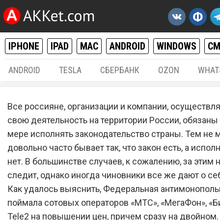
IPHONE
IPAD
MAC
ANDROID
WINDOWS
С
ANDROID
TESLA
СБЕРБАНК
OZON
WHAT
РАЗНОЕ
21.
Все россияне, организации и компании, осуществ
Сотовых операторов «МТС
свою деятельность на территории России, обязаны
мере исполнять законодательство страны. Тем не 
«МегаФон», «Билайн» и Te
довольно часто бывает так, что закон есть, а испол
обвинили в двойном
нет. В большинстве случаев, к сожалению, за этим 
повышении цен
следит, однако иногда чиновники все же дают о себ
Как удалось выяснить, Федеральная антимонополь
поймала сотовых операторов «МТС», «МегаФон», «Б
Tele2 на повышении цен, причем сразу на двойном.