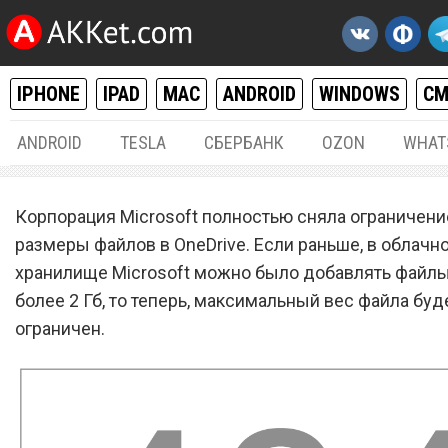
IPHONE
IPAD
MAC
ANDROID
WINDOWS
С
ANDROID
TESLA
СБЕРБАНК
OZON
WHAT
РАЗНОЕ
03.
Корпорация Microsoft полностью сняла ограничени
Microsoft убрала ограниче
размеры файлов в OneDrive. Если раньше, в облачн
хранилище Microsoft можно было добавлять файлы
размера файлов в OneDriv
более 2 Гб, то теперь, максимальный вес файла буд
ограничен.