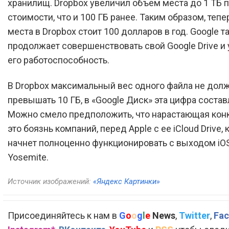
хранилищ. Dropbox увеличил объем места до 1 ТБ п
стоимости, что и 100 ГБ ранее. Таким образом, тепе
места в Dropbox стоит 100 долларов в год. Google т
продолжает совершенствовать свой Google Drive и
его работоспособность.
В Dropbox максимальный вес одного файла не дол
превышать 10 ГБ, в «Google Диск» эта цифра состав
Можно смело предположить, что нарастающая кон
это боязнь компаний, перед Apple с ее iCloud Drive,
начнет полноценно функционировать с выходом iOS
Yosemite.
Источник изображений:
«Яндекс Картинки»
Присоединяйтесь к нам в
G
o
o
g
l
e
News
,
Twitter
,
Fac