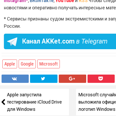
Instagram*
,
ВКонтакте
,
YouTube
и
RSS
чтобы следи
новостями и оперативно получать интересные мат
* Сервисы признаны судом экстремистскими и за
России.
Канал
AKKet.com
в Telegram
Apple
Google
Microsoft
Apple запустила
Microsoft случай
тестирование iCloud Drive
выложила офици
для Windows
логотип Windows