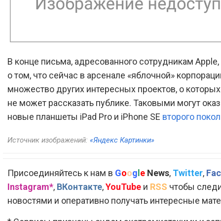
В конце письма, адресованного сотрудникам Apple,
о том, что сейчас в арсенале «яблочной» корпораци
множество других интересных проектов, о которых 
не может рассказать публике. Таковыми могут оказ
новые планшеты iPad Pro и iPhone SE
второго поко
Источник изображений:
«Яндекс Картинки»
Присоединяйтесь к нам в
G
o
o
g
l
e
News
,
Twitter
,
Fac
Instagram*
,
ВКонтакте
,
YouTube
и
RSS
чтобы следи
новостями и оперативно получать интересные мат