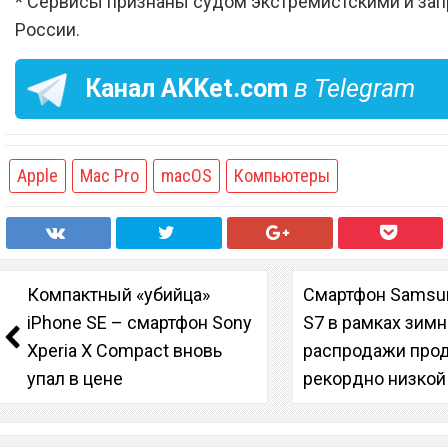
* Сервисы признаны судом экстремистскими и за
России.
Канал
AKKet.com
в Telegram
Apple
Mac Pro
macOS
Компьютеры
Компактный «убийца»
Смартфон Samsun
iPhone SE – смартфон Sony
S7 в рамках зим
Xperia X Compact вновь
распродажи про
упал в цене
рекордно низкой