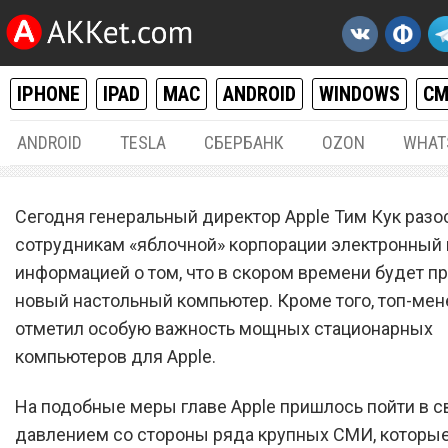
IPHONE
IPAD
MAC
ANDROID
WINDOWS
С
ANDROID
TESLA
СБЕРБАНК
OZON
WHAT
MAC / OS X
20.
Сегодня генеральный директор Apple Тим Кук разо
Глава Apple рассказал о н
сотрудникам «яблочной» корпорации электронный 
информацией о том, что в скором времени будет п
настольном компьютере н
новый настольный компьютер. Кроме того, топ-ме
macOS
отметил особую важность мощных стационарных
компьютеров для Apple.
На подобные меры главе Apple пришлось пойти в с
давлением со стороны ряда крупных СМИ, которы