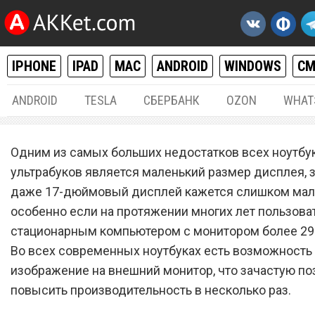
IPHONE
IPAD
MAC
ANDROID
WINDOWS
С
ANDROID
TESLA
СБЕРБАНК
OZON
WHAT
MAC / OS X
14.
Одним из самых больших недостатков всех ноутбу
Как правильно настроить
ультрабуков является маленький размер дисплея, 
даже 17-дюймовый дисплей кажется слишком мал
внешний монитор для раб
особенно если на протяжении многих лет пользова
MacBook
стационарным компьютером с монитором более 2
Во всех современных ноутбуках есть возможность
изображение на внешний монитор, что зачастую по
повысить производительность в несколько раз.