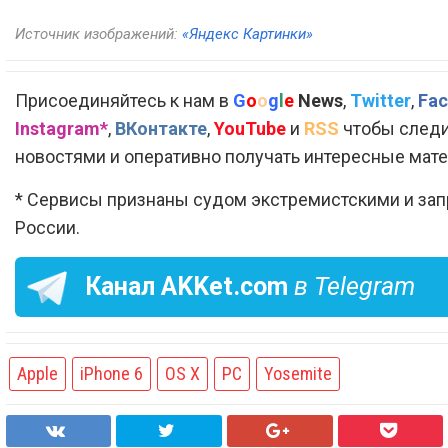
Источник изображений:
«Яндекс Картинки»
Присоединяйтесь к нам в
G
o
o
g
l
e
News
,
Twitter
,
Fac
Instagram*
,
ВКонтакте
,
YouTube
и
RSS
чтобы следи
новостями и оперативно получать интересные мат
* Сервисы признаны судом экстремистскими и за
России.
Канал
AKKet.com
в Telegram
Apple
iPhone 6
OS X
PC
Yosemite