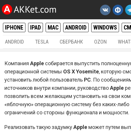
IPHONE
IPAD
MAC
ANDROID
WINDOWS
С
ANDROID
TESLA
СБЕРБАНК
OZON
WHAT
MAC / OS X
01.
Компания
Apple
собирается выпустить полноценн
Apple выпустит операцио
операционной системы
OS X Yosemite
, которую см
установить любой пользователь
систему OS X Yosemite для
PC
. По сообщениям
источников внутри компании, руководство
Apple
ре
PC
позволить всем желающим установить на свои ко
«яблочную» операционную систему без каких-либо
ограничений со стороны функционала и мощности.
Реализовать такую задумку
Apple
может путем вып