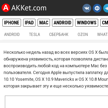
IPHONE
IPAD
MAC
ANDROID
WINDOWS
С
ANDROID
TESLA
СБЕРБАНК
OZON
WHAT
MAC / OS X
23.
Несколько недель назад во всех версиях OS X был
Apple закрыла критическ
обнаружена уязвимость, которая позволяла диста
воспроизводить любой код на компьютере Mac без
уязвимость в системе OS 
пользователя. Сегодня Apple выпустила заплатку д
10.10 Yosemite, OS X 10.9 Mavericks и OS X 10.8 Mount
которая закрывает эту и еще несколько уязвимост