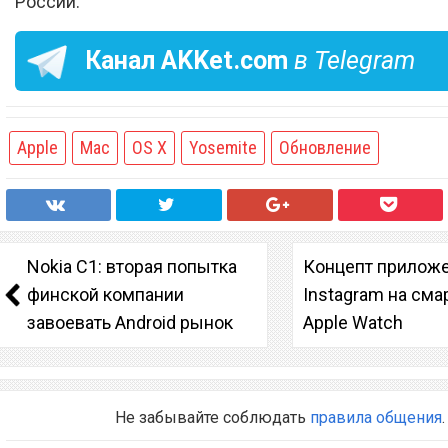
России.
Канал
AKKet.com
в Telegram
Apple
Mac
OS X
Yosemite
Обновление
Nokia С1: вторая попытка
Концепт прилож
финской компании
Instagram на сма
завоевать Android рынок
Apple Watch
Не забывайте соблюдать
правила общения
.