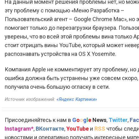
На данный момент решения проблемы нет, но мож
эту проблему с помощью «Меню Разработка –
Пользовательский агент – Google Chrome Mac», но 
помогает только до перезагрузки браузера. Пользо
уверены, что во всей этой проблемы вина только Ap
стоит отрицать вины YouTube, который может неве
распознавать устройства на OS X Yosemite.
Компания Apple не комментирует эту проблему, но
ошибка должна быть устранены уже совсем скоро, 
получила очень большую огласку в сети.
Источник изображений:
«Яндекс Картинки»
Присоединяйтесь к нам в
G
o
o
g
l
e
News
,
Twitter
,
Fac
Instagram*
,
ВКонтакте
,
YouTube
и
RSS
чтобы следи
новостями и оперативно получать интересные мат