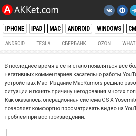
IPHONE
IPAD
MAC
ANDROID
WINDOWS
С
ANDROID
TESLA
СБЕРБАНК
OZON
WHAT
MAC / OS X
22.
В последнее время в сети стало появляться все б
Новая ошибка в OS X Yose
негативных комментариев касательно работы YouT
устройствах Mac. Издание MacRumors решило разо
не позволяет просматрив
ситуации и понять причину негодования многих пол
видео в YouTube
Как оказалось, операционная система OS X Yosemit
позволяет комфортно просматривать видео на YouT
проблем при воспроизведении.