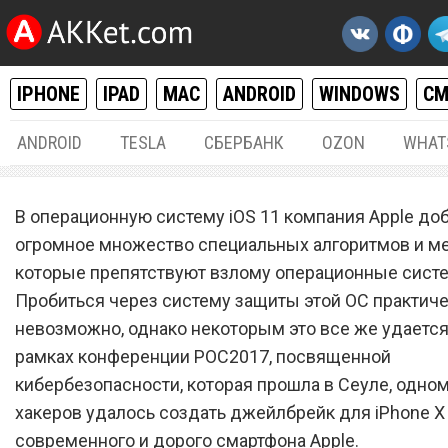
IPHONE
IPAD
MAC
ANDROID
WINDOWS
С
ANDROID
TESLA
СБЕРБАНК
OZON
WHAT
ДЖЕЙЛБРЕЙК
10.
В операционную систему iOS 11 компания Apple до
Специально для iPhone X
огромное множество специальных алгоритмов и м
которые препятствуют взлому операционные сист
создан джейлбрейк, кото
Пробиться через систему защиты этой ОС практич
сломал систему защиты A
невозможно, однако некоторым это все же удается
рамках конференции POC2017, посвященной
кибербезопасности, которая прошла в Сеуле, одном
хакеров удалось создать джейлбрейк для iPhone X
современного и дорого смартфона Apple.