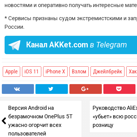
новостями и оперативно получать интересные мат
* Сервисы признаны судом экстремистскими и за
России.
Канал
AKKet.com
в Telegram
Apple
iOS 11
iPhone X
Взлом
Джейлбрейк
Ха
Версия Android на
Руководство AliE
безрамочном OnePlus 5T
«убьет» всю рос
ужасно огорчит всех
розницу
пользователей