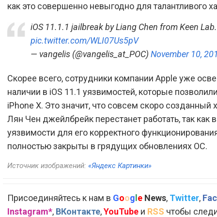
как это совершенно невыгодно для талантливого ха
iOS 11.1.1 jailbreak by Liang Chen from Keen Lab.
pic.twitter.com/WLI07Us5pV
— vangelis (@vangelis_at_POC)
November 10, 20
Скорее всего, сотрудники компании Apple уже осв
наличии в iOS 11.1 уязвимостей, которые позволил
iPhone X. Это значит, что совсем скоро созданный
Лян Чен джейлбрейк перестанет работать, так как 
уязвимости для его корректного функционировани
полностью закрыты в грядущих обновлениях ОС.
Источник изображений:
«Яндекс Картинки»
Присоединяйтесь к нам в
G
o
o
g
l
e
News
,
Twitter
,
Fac
Instagram*
,
ВКонтакте
,
YouTube
и
RSS
чтобы следи