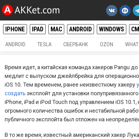
IPHONE
IPAD
MAC
ANDROID
WINDOWS
С
ANDROID
TESLA
СБЕРБАНК
OZON
WHAT
ДЖЕЙЛБРЕЙК
06.
Время идет, а китайская команда хакеров Pangu до
Хакер установил джейлбр
медлит с выпуском джейлбрейка для операционн
iOS 10. Тем временем, ранее неизвестному хакеру
на iPhone 7 под управлен
создать
эксплойт для установки полупривязанного
iOS 10.1.1
iPhone, iPad и iPod Touch под управлением iOS 10.1, 
огромного количества ошибок и нестабильной рабо
публичного эксплойта был отложен на неопределё
В то же время, известный американский хакер Лук