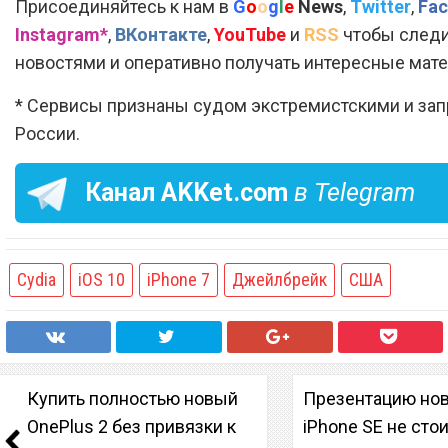
Присоединяйтесь к нам в
G
o
o
g
l
e
News
,
Twitter
,
Fac
Instagram*
,
ВКонтакте
,
YouTube
и
RSS
чтобы следи
новостями и оперативно получать интересные мат
* Сервисы признаны судом экстремистскими и за
России.
Канал
AKKet.com
в Telegram
Cydia
iOS 10
iPhone 7
Джейлбрейк
США
Купить полностью новый
Презентацию но
OnePlus 2 без привязки к
iPhone SE не сто