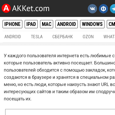
IPHONE
IPAD
MAC
ANDROID
WINDOWS
С
ANDROID
TESLA
СБЕРБАНК
OZON
WHAT
IPHONE / IPAD
30.
У каждого пользователя интернета есть любимые с
Как добавить иконку любо
которые пользователь активно посещает. Большин
пользователей обходится с помощью закладок, ко
сайта на рабочий стол iPh
создаются в браузере и хранятся в специальном р
iPad
меню, но есть люди, которые наизусть знают URL в
интересующих сайтов и таким образом им сподруч
посещать их.