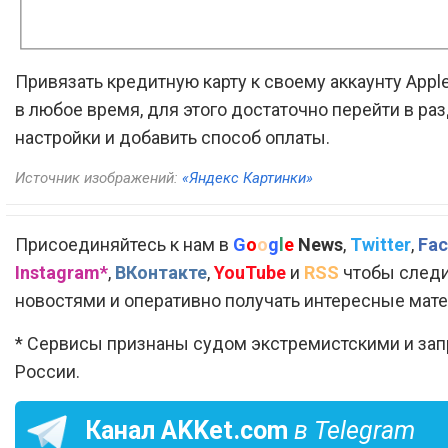
Привязать кредитную карту к своему аккаунту Appl
в любое время, для этого достаточно перейти в ра
настройки и добавить способ оплаты.
Источник изображений:
«Яндекс Картинки»
Присоединяйтесь к нам в
G
o
o
g
l
e
News
,
Twitter
,
Fac
Instagram*
,
ВКонтакте
,
YouTube
и
RSS
чтобы следи
новостями и оперативно получать интересные мат
* Сервисы признаны судом экстремистскими и за
России.
Канал
AKKet.com
в Telegram