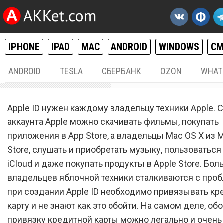
IPHONE
IPAD
MAC
ANDROID
WINDOWS
С
ANDROID
TESLA
СБЕРБАНК
OZON
WHAT
IPHONE / IPAD
,
MAC / OS X
09.
Apple ID нужен каждому владельцу техники Apple.
Как создать российский A
аккаунта Apple можно скачивать фильмы, покупать
приложения в App Store, а владельцы Mac OS X из 
ID без кредитной карты
Store, слушать и приобретать музыку, пользоватьс
iCloud и даже покупать продукты в Apple Store. Бо
владельцев яблочной техники сталкиваются с проб
при создании Apple ID необходимо привязывать к
карту и не знают как это обойти. На самом деле, об
привязку кредитной карты можно легально и очень 