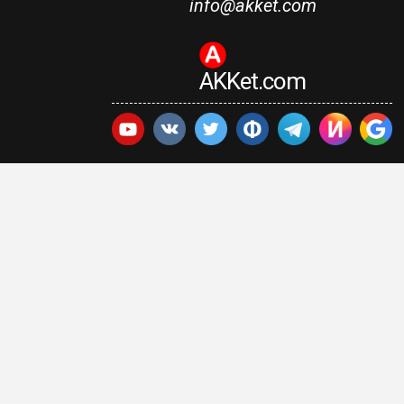
info@akket.com
AKKet.com