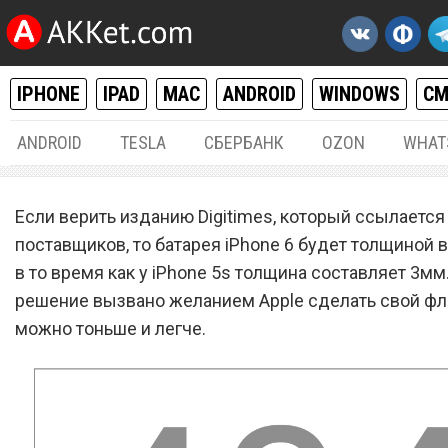
IPHONE
IPAD
MAC
ANDROID
WINDOWS
С
ANDROID
TESLA
СБЕРБАНК
OZON
WHAT
IPHONE / IPAD
17.
Если верить изданию Digitimes, который ссылается
iPhone 6 будет иметь бат
поставщиков, то батарея iPhone 6 будет толщиной в
в то время как у iPhone 5s толщина составляет 3мм
толщиной 2мм и сверхтон
решение вызвано желанием Apple сделать свой фл
корпус
можно тоньше и легче.