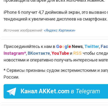
производить батареи для всех яблочных новинок.
iPhone 6 получит 4,7 дюймовый экран, это вызвано
тенденцией к увеличение дисплеев на смартфонах.
Источник изображений:
«Яндекс Картинки»
Присоединяйтесь к нам в
G
o
o
g
l
e
News
,
Twitter
,
Fac
Instagram*
,
ВКонтакте
,
YouTube
и
RSS
чтобы следи
новостями и оперативно получать интересные мат
* Сервисы признаны судом экстремистскими и за
России.
Канал
AKKet.com
в Telegram