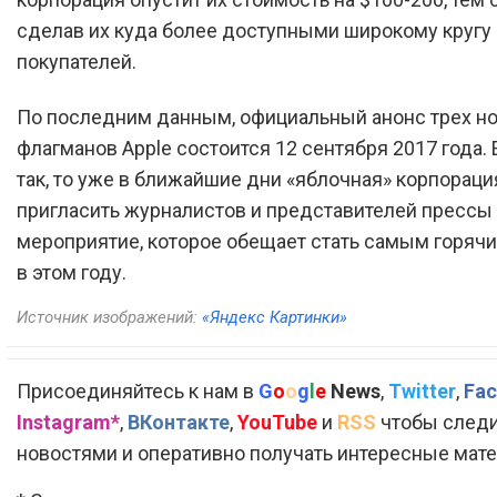
сделав их куда более доступными широкому кругу
покупателей.
По последним данным, официальный анонс трех н
флагманов Apple состоится 12 сентября 2017 года. 
так, то уже в ближайшие дни «яблочная» корпорац
пригласить журналистов и представителей прессы 
мероприятие, которое обещает стать самым горячи
в этом году.
Источник изображений:
«Яндекс Картинки»
Присоединяйтесь к нам в
G
o
o
g
l
e
News
,
Twitter
,
Fac
Instagram*
,
ВКонтакте
,
YouTube
и
RSS
чтобы следи
новостями и оперативно получать интересные мат