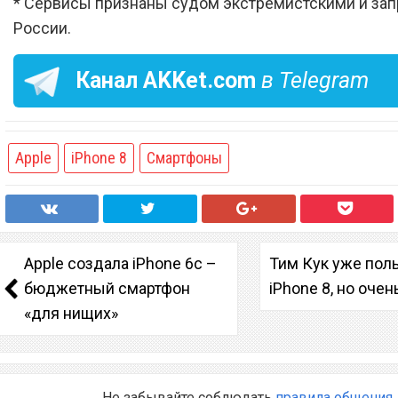
* Сервисы признаны судом экстремистскими и за
России.
Канал
AKKet.com
в Telegram
Apple
iPhone 8
Смартфоны
Apple создала iPhone 6c –
Тим Кук уже пол
бюджетный смартфон
iPhone 8, но оче
«для нищих»
Не забывайте соблюдать
правила общения
.