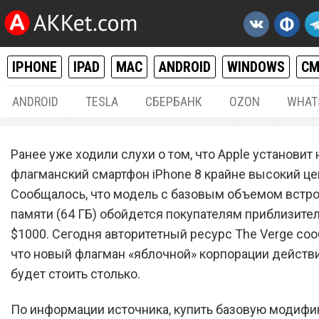
IPHONE
IPAD
MAC
ANDROID
WINDOWS
С
ANDROID
TESLA
СБЕРБАНК
OZON
WHAT
IPHONE / IPAD
24.
Ранее уже ходили слухи о том, что Apple установит 
Подтверждено: iPhone 8 с
флагманский смартфон iPhone 8 крайне высокий це
Сообщалось, что модель с базовым объемом встр
самым дорогим смартфо
памяти (64 ГБ) обойдется покупателям приблизител
Apple
$1000. Сегодня авторитетный ресурс The Verge соо
что новый флагман «яблочной» корпорации действ
будет стоить столько.
По информации источника, купить базовую модиф