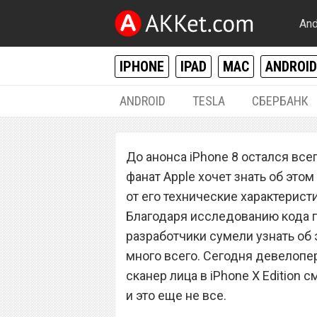
And
IPHONE
IPAD
MAC
ANDROID
ANDROID
TESLA
СБЕРБАНК
IPHONE / IPAD
До анонса iPhone 8 остался все
Сканер лица в i
фанат Apple хочет знать об это
распознавать ли
от его технические характерис
Благодаря исследованию кода
разработчики сумели узнать об
много всего. Сегодня девелопе
сканер лица в iPhone X Edition
и это еще не все.