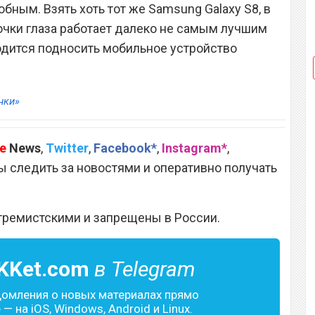
бным. Взять хоть тот же Samsung Galaxy S8, в
чки глаза работает далеко не самым лучшим
ходится подносить мобильное устройство
нки»
e
News
,
Twitter
,
Facebook*
,
Instagram*
,
 следить за новостями и оперативно получать
тремистскими и запрещены в России.
KKet.com
в Telegram
домления о новых материалах прямо
— на iOS, Windows, Android и Linux.