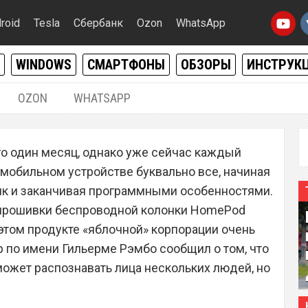
roid
Tesla
Сбербанк
Ozon
WhatsApp
WINDOWS
СМАРТФОНЫ
ОБЗОРЫ
ИНСТРУК
OZON
WHATSAPP
10.08.2017
|
0
го один месяц, однако уже сейчас каждый
Phone 8 сможет
м мобильном устройстве буквально все, начиная
ца нескольких людей
тик и заканчивая программными особенностями.
 прошивки беспроводной колонки HomePod
 этом продукте «яблочной» корпорации очень
р по имени Гильерме Рэмбо сообщил о том, что
 сможет распознавать лица нескольких людей, но