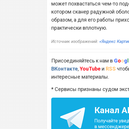
может похвастаться чем-то подо
котором сканер радужной оболо
образом, а для его работы при
практически вплотную.
Источник изображений:
«Яндекс Карти
Присоединяйтесь к нам в
G
o
o
g
l
ВКонтакте
,
YouTube
и
RSS
чтобы
интересные материалы.
* Сервисы признаны судом экс
Канал
A
Получайте уве
в мессенджере 