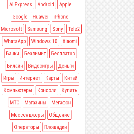
AliExpress
Android
Apple
Google
Huawei
iPhone
Microsoft
Samsung
Sony
Tele2
WhatsApp
Windows 10
Xiaomi
Банки
Безлимит
Бесплатно
Билайн
Видеоигры
Деньги
Игры
Интернет
Карты
Китай
Компьютеры
Консоли
Купить
МТС
Магазины
Мегафон
Мессенджеры
Общение
Операторы
Площадки