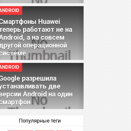
ANDROID
Смартфоны Huawei
теперь работают не на
Android, а на совсем
другой операционной
системе
ANDROID
Google разрешила
устанавливать две
версии Android на один
смартфон
Популярные теги