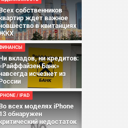
Всех собственников
квартир ждет важное
новшество в квитанциях
ЖКХ
ФИНАНСЫ
Ни вкладов, ни кредитов:
«Райффайзен Банк»
навсегда исчезнет из
России
IPHONE / IPAD
Во всех моделях iPhone
13 обнаружен
критический недостаток