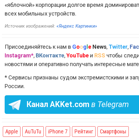
«яблочной» корпорации долгое время доминироват
всех мобильных устройств.
Источник изображений:
«Яндекс Картинки»
Присоединяйтесь к нам в
G
o
o
g
l
e
News
,
Twitter
,
Fac
Instagram*
,
ВКонтакте
,
YouTube
и
RSS
чтобы следи
новостями и оперативно получать интересные мат
* Сервисы признаны судом экстремистскими и за
России.
Канал
AKKet.com
в Telegram
Apple
AuTuTu
iPhone 7
Рейтинг
Смартфоны