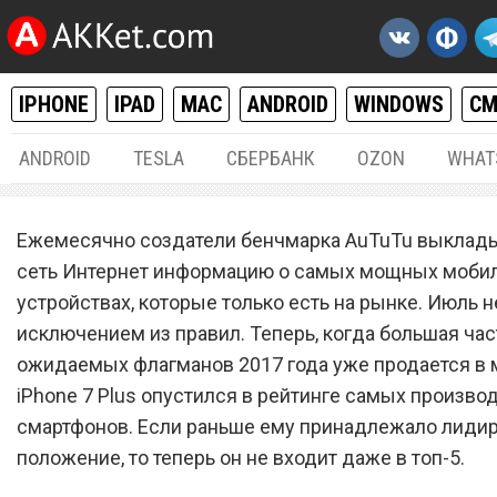
IPHONE
IPAD
MAC
ANDROID
WINDOWS
С
ANDROID
TESLA
СБЕРБАНК
OZON
WHAT
ANDROID
,
IPHONE / IPAD
11.
Ежемесячно создатели бенчмарка AuTuTu выклад
Опустили: iPhone 7 Plus б
сеть Интернет информацию о самых мощных моби
устройствах, которые только есть на рынке. Июль н
не самый мощный смартф
исключением из правил. Теперь, когда большая ча
мире
ожидаемых флагманов 2017 года уже продается в м
iPhone 7 Plus опустился в рейтинге самых произво
смартфонов. Если раньше ему принадлежало лид
положение, то теперь он не входит даже в топ-5.