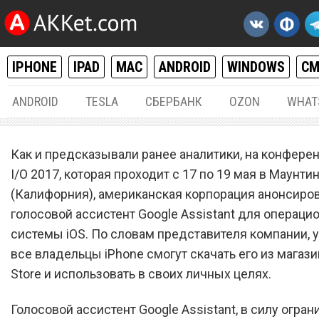
IPHONE
IPAD
MAC
ANDROID
WINDOWS
С
ANDROID
TESLA
СБЕРБАНК
OZON
WHAT
IPHONE / IPAD
17.
Как и предсказывали ранее аналитики, на конфере
Скачать Google Assistant 
I/O 2017, которая проходит с 17 по 19 мая в Маунти
(Калифорния), американская корпорация анонсиро
iPhone
голосовой ассистент Google Assistant для операци
системы iOS. По словам представителя компании, 
все владельцы iPhone смогут скачать его из магази
Store и использовать в своих личных целях.
Голосовой ассистент Google Assistant, в силу огра