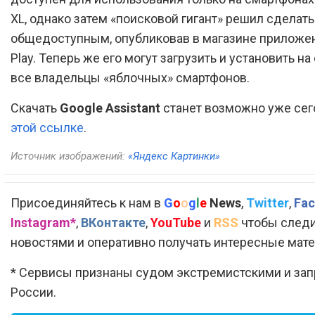
XL, однако затем «поисковой гигант» решил сделать
общедоступным, опубликовав в магазине приложе
Play. Теперь же его могут загрузить и установить на
все владельцы «яблочных» смартфонов.
Скачать
Google Assistant
станет возможно уже се
этой ссылке
.
Источник изображений:
«Яндекс Картинки»
Присоединяйтесь к нам в
G
o
o
g
l
e
News
,
Twitter
,
Fac
Instagram*
,
ВКонтакте
,
YouTube
и
RSS
чтобы следи
новостями и оперативно получать интересные мат
* Сервисы признаны судом экстремистскими и за
России.