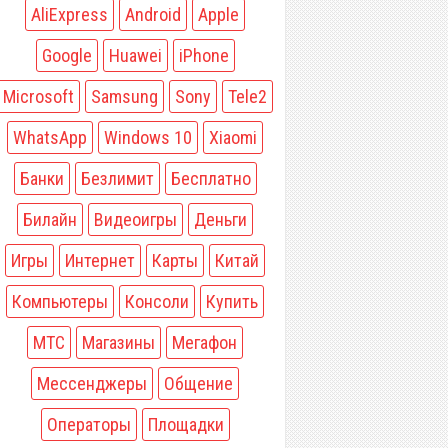
AliExpress
Android
Apple
Google
Huawei
iPhone
Microsoft
Samsung
Sony
Tele2
WhatsApp
Windows 10
Xiaomi
Банки
Безлимит
Бесплатно
Билайн
Видеоигры
Деньги
Игры
Интернет
Карты
Китай
Компьютеры
Консоли
Купить
МТС
Магазины
Мегафон
Мессенджеры
Общение
Операторы
Площадки