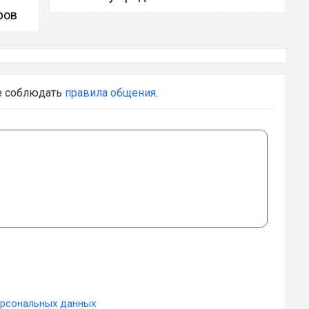
ров
е соблюдать
правила общения
.
ерсональных данных