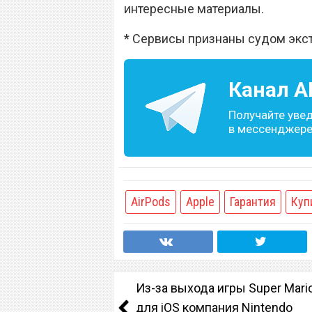
интересные материалы.
* Сервисы признаны судом экс
Канал
A
Получайте уве
в мессенджере 
AirPods
Apple
Гарантия
Куп
Из-за выхода игры Super Mari
для iOS компания Nintendo