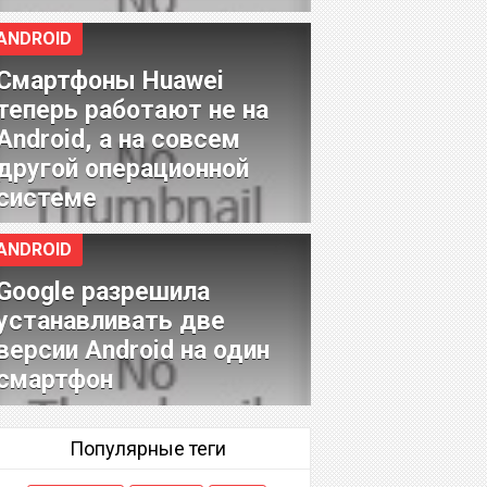
ANDROID
Смартфоны Huawei
теперь работают не на
Android, а на совсем
другой операционной
системе
ANDROID
Google разрешила
устанавливать две
версии Android на один
смартфон
Популярные теги