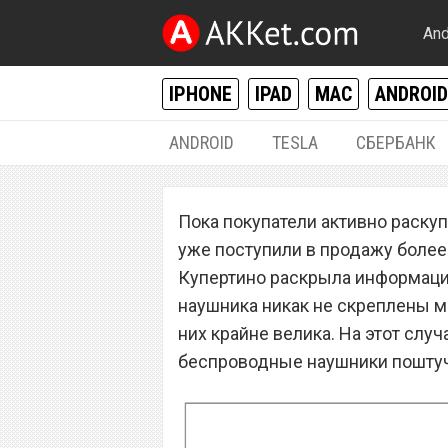
And
IPHONE
IPAD
MAC
ANDROID
ANDROID
TESLA
СБЕРБАНК
IPHONE / IPAD
Пока покупатели активно раску
Сколько стоит о
уже поступили в продажу более 
Apple назвала о
Купертино раскрыла информацию
наушника никак не скреплены ме
них крайне велика. На этот слу
беспроводные наушники пошту