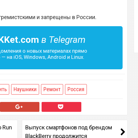
тремистскими и запрещены в России.
KKet.com
в Telegram
домления о новых материалах прямо
— на iOS, Windows, Android и Linux.
ить
Наушники
Ремонт
Россия
o Run
Выпуск смартфонов под брендом
BlackBerry продолжится