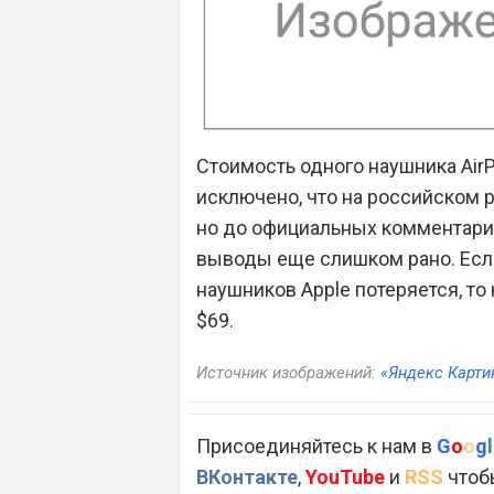
Стоимость одного наушника Air
исключено, что на российском р
но до официальных комментарие
выводы еще слишком рано. Есл
наушников Apple потеряется, то
$69.
Источник изображений:
«Яндекс Карти
Присоединяйтесь к нам в
G
o
o
g
l
ВКонтакте
,
YouTube
и
RSS
чтобы