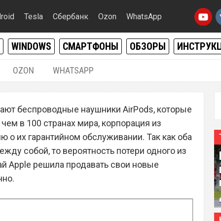
roid
Tesla
Сбербанк
Ozon
WhatsApp
WINDOWS
СМАРТФОНЫ
ОБЗОРЫ
ИНСТРУК
OZON
WHATSAPP
16.12.2016
|
1
пают беспроводные наушники AirPods, которые
дин наушник AirPods? –
чем в 100 странах мира, корпорация из
фициальную цену
 о их гарантийном обслуживании. Так как оба
жду собой, то вероятность потери одного из
чай Apple решила продавать свои новые
чно.