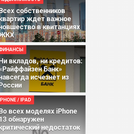
Всех собственников
квартир ждет важное
новшество в квитанциях
ЖКХ
ФИНАНСЫ
Ни вкладов, ни кредитов:
«Райффайзен Банк»
навсегда исчезнет из
России
IPHONE / IPAD
Во всех моделях iPhone
13 обнаружен
критический недостаток