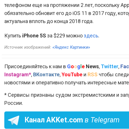
телефоном еще на протяжении 2 лет, поскольку App
обязательно обновит его до iOS 11 в 2017 году, кот
актуальна вплоть до конца 2018 года.
Купить
iPhone 5S
за $229 можно
здесь
.
Источник изображений:
«Яндекс Картинки»
Присоединяйтесь к нам в
G
o
o
g
l
e
News
,
Twitter
,
Fac
Instagram*
,
ВКонтакте
,
YouTube
и
RSS
чтобы следи
новостями и оперативно получать интересные мат
* Сервисы признаны судом экстремистскими и за
России.
Канал
AKKet.com
в Telegram