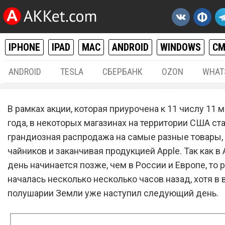
IPHONE
IPAD
MAC
ANDROID
WINDOWS
С
ANDROID
TESLA
СБЕРБАНК
OZON
WHAT
IPHONE / IPAD
12.
В рамках акции, которая приурочена к 11 числу 11 
Как купить новый iPhone 5
года, в некоторых магазинах на территории США ст
грандиозная распродажа на самые разные товары, 
рамках временной акции 
чайников и заканчивая продукцией Apple. Так как в
за $229
день начинается позже, чем в России и Европе, то
началась несколько несколько часов назад, хотя в
полушарии Земли уже наступил следующий день.