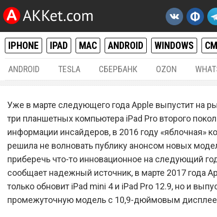
IPHONE
IPAD
MAC
ANDROID
WINDOWS
С
ANDROID
TESLA
СБЕРБАНК
OZON
WHAT
IPHONE / IPAD
11.
Уже в марте следующего года Apple выпустит на р
Презентация трех планше
три планшетных компьютера iPad Pro второго покол
информации инсайдеров, в 2016 году «яблочная» к
iPad Pro состоится в март
решила не волновать публику анонсом новых моде
года
приберечь что-то инновационное на следующий год
сообщает надежный источник, в марте 2017 года Ap
только обновит iPad mini 4 и iPad Pro 12.9, но и выпу
промежуточную модель с 10,9-дюймовым дисплее