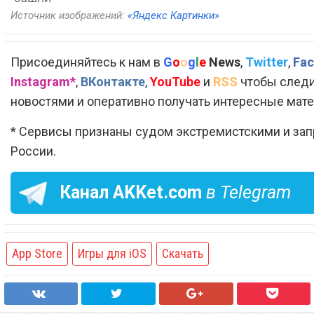
Источник изображений:
«Яндекс Картинки»
Присоединяйтесь к нам в
G
o
o
g
l
e
News
,
Twitter
,
Fac
Instagram*
,
ВКонтакте
,
YouTube
и
RSS
чтобы следи
новостями и оперативно получать интересные мат
* Сервисы признаны судом экстремистскими и за
России.
Канал
AKKet.com
в Telegram
App Store
Игры для iOS
Скачать