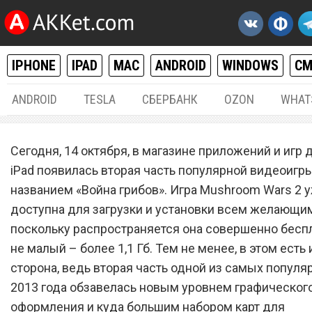
IPHONE
IPAD
MAC
ANDROID
WINDOWS
С
ANDROID
TESLA
СБЕРБАНК
OZON
WHAT
IPHONE / IPAD
14.
Сегодня, 14 октября, в магазине приложений и игр д
Игра «Война грибов 2» ста
iPad появилась вторая часть популярной видеоигр
названием «Война грибов». Игра Mushroom Wars 2 
доступна для загрузки на
доступна для загрузки и установки всем желающим
iPhone и iPad из App Store
поскольку распространяется она совершенно беспл
не малый – более 1,1 Гб. Тем не менее, в этом есть
сторона, ведь вторая часть одной из самых популя
2013 года обзавелась новым уровнем графическог
оформления и куда большим набором карт для