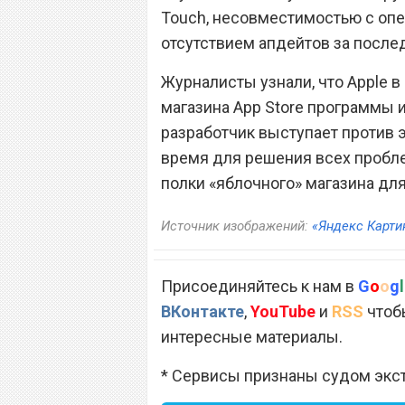
Touch, несовместимостью с опе
отсутствием апдейтов за послед
Журналисты узнали, что Apple в
магазина App Store программы и
разработчик выступает против 
время для решения всех пробле
полки «яблочного» магазина для 
Источник изображений:
«Яндекс Карти
Присоединяйтесь к нам в
G
o
o
g
l
ВКонтакте
,
YouTube
и
RSS
чтобы
интересные материалы.
* Сервисы признаны судом экс