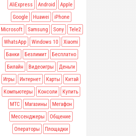
AliExpress
Android
Apple
Google
Huawei
iPhone
Microsoft
Samsung
Sony
Tele2
WhatsApp
Windows 10
Xiaomi
Банки
Безлимит
Бесплатно
Билайн
Видеоигры
Деньги
Игры
Интернет
Карты
Китай
Компьютеры
Консоли
Купить
МТС
Магазины
Мегафон
Мессенджеры
Общение
Операторы
Площадки