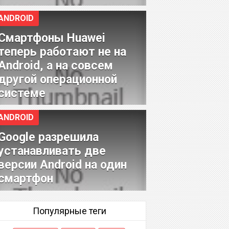
ANDROID
Смартфоны Huawei
теперь работают не на
Android, а на совсем
другой операционной
системе
ANDROID
Google разрешила
устанавливать две
версии Android на один
смартфон
Популярные теги