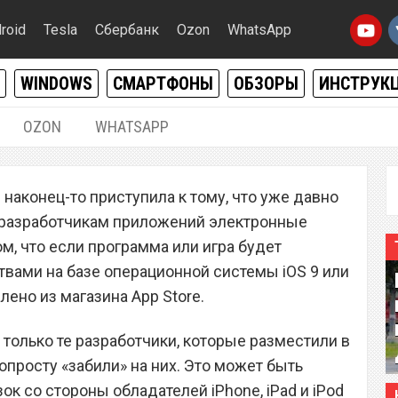
roid
Tesla
Сбербанк
Ozon
WhatsApp
WINDOWS
СМАРТФОНЫ
ОБЗОРЫ
ИНСТРУК
OZON
WHATSAPP
26.09.2016
|
0
наконец-то приступила к тому, что уже давно
массово удалять
м разработчикам приложений электронные
агазина App Store
ом, что если программа или игра будет
твами на базе операционной системы iOS 9 или
лено из магазина App Store.
олько те разработчики, которые разместили в
попросту «забили» на них. Это может быть
ок со стороны обладателей iPhone, iPad и iPod