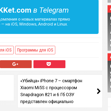
KKet.com
в Telegram
домления о новых материалах прямо
— на iOS, Windows, Android и Linux.
ля iOS
Программы для iOS
«Убийца» iPhone 7 – смартфон
Xiaomi Mi5S с процессором
Snapdragon 821 и 6 Гб ОЗУ
представлен официально