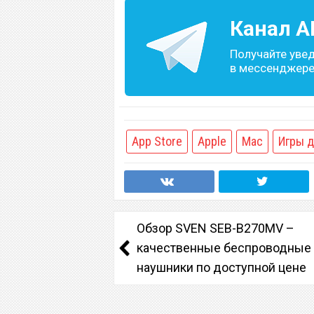
Канал
A
Получайте уве
в мессенджере 
App Store
Apple
Mac
Игры д
Обзор SVEN SEB-B270MV –
качественные беспроводные
наушники по доступной цене