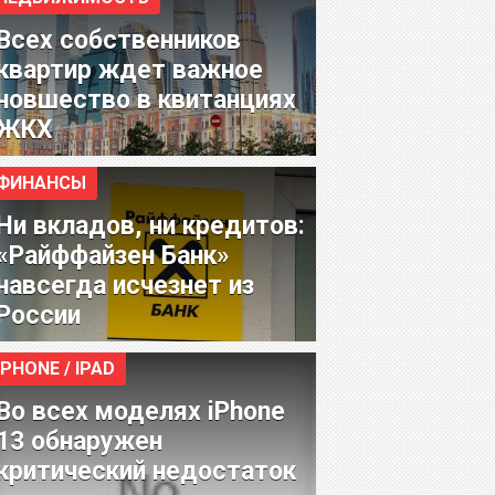
Всех собственников
квартир ждет важное
новшество в квитанциях
ЖКХ
ФИНАНСЫ
Ни вкладов, ни кредитов:
«Райффайзен Банк»
навсегда исчезнет из
России
IPHONE / IPAD
Во всех моделях iPhone
13 обнаружен
критический недостаток