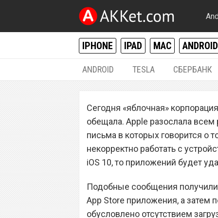
And
IPHONE
IPAD
MAC
ANDROID
ANDROID
TESLA
СБЕРБАНК
IPHONE / IPAD
,
MAC / OS X
Сегодня «яблочная» корпорация 
Apple начинает 
обещала. Apple разослала все
приложения из м
письма в которых говорится о т
некорректно работать с устройс
iOS 10, то приложений будет уда
Подобные сообщения получили т
App Store приложения, а затем 
обусловлено отсутствием загруз