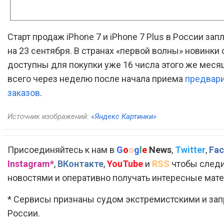
Старт продаж iPhone 7 и iPhone 7 Plus в России за
на 23 сентября. В странах «первой волны» новинки 
доступны для покупки уже 16 числа этого же месяца
всего через неделю после начала приема
предвар
заказов
.
Источник изображений:
«Яндекс Картинки»
Присоединяйтесь к нам в
G
o
o
g
l
e
News
,
Twitter
,
Fac
Instagram*
,
ВКонтакте
,
YouTube
и
RSS
чтобы следи
новостями и оперативно получать интересные мат
* Сервисы признаны судом экстремистскими и за
России.