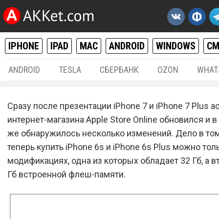
IPHONE
IPAD
MAC
ANDROID
WINDOWS
С
ANDROID
TESLA
СБЕРБАНК
OZON
WHAT
IPHONE / IPAD
08.
Сразу после презентации iPhone 7 и iPhone 7 Plus 
iPhone 6s и iPhone 6s Plus
интернет-магазина Apple Store Online обновился и в
же обнаружилось несколько изменений. Дело в том
теперь можно купить толь
теперь купить iPhone 6s и iPhone 6s Plus можно тол
32 и 128 Гб флеш-памяти
модификациях, одна из которых обладает 32 Гб, а в
Гб встроенной флеш-памяти.