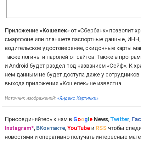
Приложение
«Кошелек
» от «Сбербанк» позволит хр
смартфоне или планшете паспортные данные, ИНН
водительское удостоверение, скидочные карты маг
также логины и паролей от сайтов. Также в програ
и Android будет раздел под названием «Сейф». К х
нем данным не будет доступа даже у сотрудников 
выхода приложения «Кошелек» не известна.
Источник изображений:
«Яндекс Картинки»
Присоединяйтесь к нам в
G
o
o
g
l
e
News
,
Twitter
,
Fac
Instagram*
,
ВКонтакте
,
YouTube
и
RSS
чтобы следи
новостями и оперативно получать интересные мат