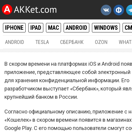
IPHONE
IPAD
MAC
ANDROID
WINDOWS
С
ANDROID
TESLA
СБЕРБАНК
OZON
WHAT
ANDROID
,
IPHONE / IPAD
27.
В скором времени на платформах iOS и Android поя
«Сбербанк» работает над
приложение, представляющее собой электронный
для хранения конфиденциальной информации. Его
собственным кошельком 
разработчиком выступает «Сбербанк», который явл
iOS и Android
крупнейший банком в России.
Согласно официальному описанию, приложение с 
«Кошелек» в скором времени появится в магазинах 
Google Play. С его помощью пользователи смогут со