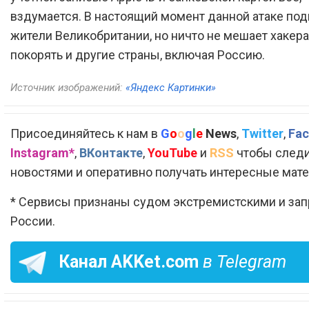
вздумается. В настоящий момент данной атаке п
жители Великобритании, но ничто не мешает хакера
покорять и другие страны, включая Россию.
Источник изображений:
«Яндекс Картинки»
Присоединяйтесь к нам в
G
o
o
g
l
e
News
,
Twitter
,
Fac
Instagram*
,
ВКонтакте
,
YouTube
и
RSS
чтобы следи
новостями и оперативно получать интересные мат
* Сервисы признаны судом экстремистскими и за
России.
Канал
AKKet.com
в Telegram