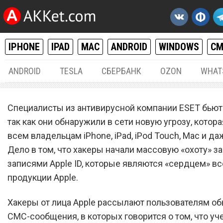
IPHONE
IPAD
MAC
ANDROID
WINDOWS
С
ANDROID
TESLA
СБЕРБАНК
OZON
WHAT
IPHONE / IPAD
,
MAC / OS X
,
РАЗНОЕ
05.
Специалисты из антивирусной компании ESET бьют 
Хакеры массово крадут
так как они обнаружили в сети новую угрозу, котора
всем владельцам iPhone, iPad, iPod Touch, Mac и даж
учетные записи Apple ID
Дело в том, что хакеры начали массовую «охоту» з
записями Apple ID, которые являются «сердцем» вс
продукции Apple.
Хакеры от лица Apple рассылают пользователям о
СМС-сообщения, в которых говорится о том, что уч