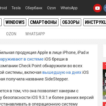
roid
Tesla
Сбербанк
Ozon
WhatsApp
WINDOWS
СМАРТФОНЫ
ОБЗОРЫ
ИНСТРУК
OZON
WHATSAPP
02.04.2016
|
0
льная продукция Apple в лице iPhone, iPad и
особен взломать
наруживают в системе
iOS бреши в
 и iPad на любой версии
компании Check Point обнаружили во всех
ой системы, включая
вышедшую на днях
iOS
рая получила название SideStepper.
тся в том, что она позволяет хакерам с
 безопасности iOS 9.3.1 и более ранних версий
 устанавливать в операционную систему