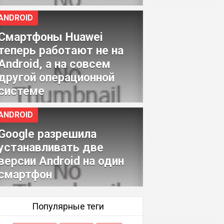
ANDROID
Смартфоны Huawei
теперь работают не на
Android, а на совсем
другой операционной
системе
ANDROID
Google разрешила
устанавливать две
версии Android на один
смартфон
Популярные теги