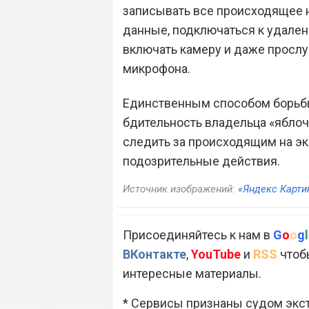
записывать все происходящее н
данные, подключаться к удален
включать камеру и даже просл
микрофона.
Единственным способом борьбы 
бдительность владельца «яблоч
следить за происходящим на эк
подозрительные действия.
Источник изображений:
«Яндекс Карти
Присоединяйтесь к нам в
G
o
o
g
l
ВКонтакте
,
YouTube
и
RSS
чтобы
интересные материалы.
* Сервисы признаны судом экс