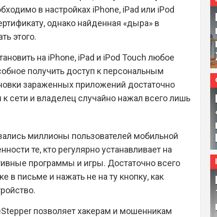
одимо в настройках iPhone, iPad или iPod
ертификату, однако найденная «дыра» в
ть этого.
ановить на iPhone, iPad и iPod Touch любое
собное получить доступ к персональным
ановки зараженных приложений достаточно
к сети и владелец случайно нажал всего лишь
казались миллионы пользователей мобильной
нности те, кто регулярно устанавливает на
тивные программы и игры. Достаточно всего
 в письме и нажать не на ту кнопку, как
тройство.
eStepper позволяет хакерам и мошенникам