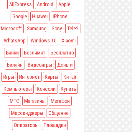
AliExpress
Android
Apple
Google
Huawei
iPhone
Microsoft
Samsung
Sony
Tele2
WhatsApp
Windows 10
Xiaomi
Банки
Безлимит
Бесплатно
Билайн
Видеоигры
Деньги
Игры
Интернет
Карты
Китай
Компьютеры
Консоли
Купить
МТС
Магазины
Мегафон
Мессенджеры
Общение
Операторы
Площадки