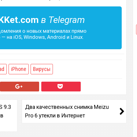
KKet.com
в Telegram
домления о новых материалах прямо
— на iOS, Windows, Android и Linux.
ad
iPhone
Вирусы
S 9.3
Два качественных снимка Meizu
 в
Pro 6 утекли в Интернет