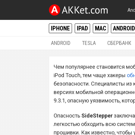
And
IPHONE
IPAD
MAC
ANDROID
ANDROID
TESLA
СБЕРБАНК
IPHONE / IPAD
Чем популярнее становится моби
Новый вирус сп
iPod Touch, тем чаще хакеры
об
миллионы iPhone
безопасности. Специалисты из 
версиях мобильной операционн
iOS
9.3.1, опасную уязвимость, кото
Опасность
SideStepper
заключае
легкостью обходить всю систему
прошивки. Как известно, чтобы