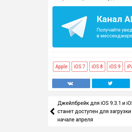
Канал
A
Получайте уве
в мессенджере 
Apple
iOS 7
iOS 8
iOS 9
iP
Джейлбрейк для iOS 9.3.1 и iO
станет доступен для загрузки
начале апреля