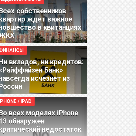
Всех собственников
квартир ждет важное
новшество в квитанциях
ЖКХ
ФИНАНСЫ
Ни вкладов, ни кредитов:
«Райффайзен Банк»
навсегда исчезнет из
России
IPHONE / IPAD
Во всех моделях iPhone
13 обнаружен
критический недостаток