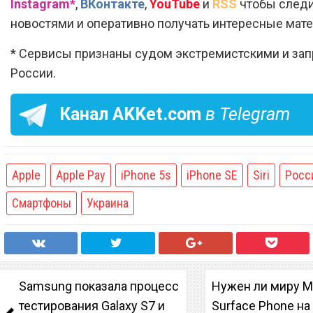
Instagram*
,
ВКонтакте
,
YouTube
и
RSS
чтобы следи
новостями и оперативно получать интересные мат
* Сервисы признаны судом экстремистскими и за
России.
Канал
AKKet.com
в Telegram
Apple
Apple Pay
iPhone 5s
iPhone SE
Siri
Росс
Смартфоны
Украина
Samsung показала процесс
Нужен ли миру M
тестирования Galaxy S7 и
Surface Phone на