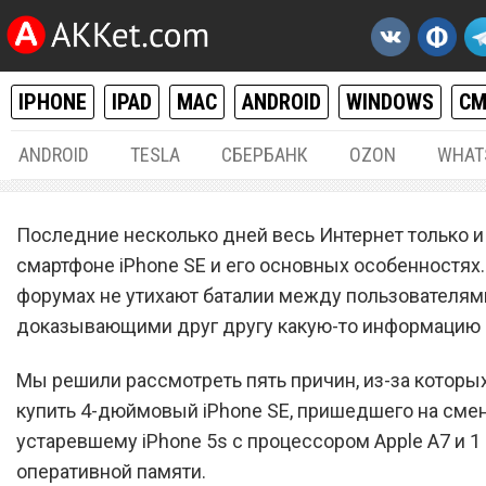
IPHONE
IPAD
MAC
ANDROID
WINDOWS
С
ANDROID
TESLA
СБЕРБАНК
OZON
WHAT
IPHONE / IPAD
27.
Последние несколько дней весь Интернет только и 
Пять причин купить новы
смартфоне iPhone SE и его основных особенностях.
форумах не утихают баталии между пользователям
iPhone SE
доказывающими друг другу какую-то информацию 
Мы решили рассмотреть пять причин, из-за которых
купить 4-дюймовый iPhone SE, пришедшего на сме
устаревшему iPhone 5s с процессором Apple A7 и 1
оперативной памяти.