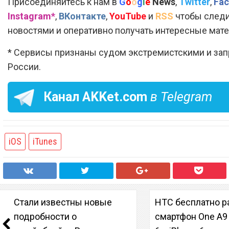
Присоединяйтесь к нам в
G
o
o
g
l
e
News
,
Twitter
,
Fac
Instagram*
,
ВКонтакте
,
YouTube
и
RSS
чтобы следи
новостями и оперативно получать интересные мат
* Сервисы признаны судом экстремистскими и за
России.
Канал
AKKet.com
в Telegram
iOS
iTunes
Стали известны новые
HTC бесплатно р
подробности о
смартфон One A9 