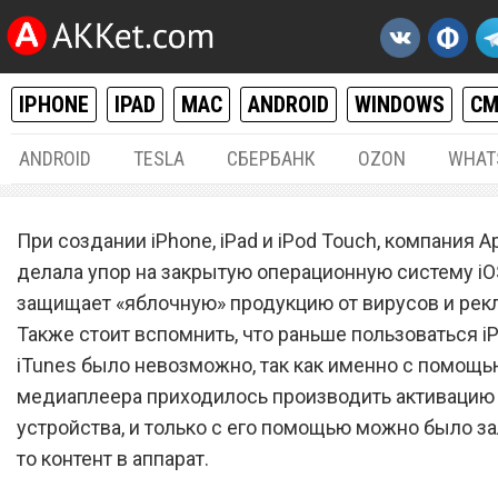
IPHONE
IPAD
MAC
ANDROID
WINDOWS
С
ANDROID
TESLA
СБЕРБАНК
OZON
WHAT
IPHONE / IPAD
22.
При создании iPhone, iPad и iPod Touch, компания A
Как увеличить время
делала упор на закрытую операционную систему iO
защищает «яблочную» продукцию от вирусов и рек
автономной работы iPhone
Также стоит вспомнить, что раньше пользоваться i
и iPod Touch при просмотр
iTunes было невозможно, так как именно с помощь
видео
медиаплеера приходилось производить активацию
устройства, и только с его помощью можно было за
то контент в аппарат.