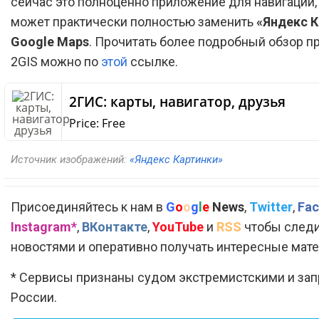
сейчас это полноценно приложение для навигации,
может практически полностью заменить
«Яндекс 
Google Maps
. Прочитать более подробный обзор 
2GIS можно по
этой
ссылке.
‎2ГИС: карты, навигатор, друзья
Price:
Free
Источник изображений:
«Яндекс Картинки»
Присоединяйтесь к нам в
G
o
o
g
l
e
News
,
Twitter
,
Fac
Instagram*
,
ВКонтакте
,
YouTube
и
RSS
чтобы следи
новостями и оперативно получать интересные мат
* Сервисы признаны судом экстремистскими и за
России.