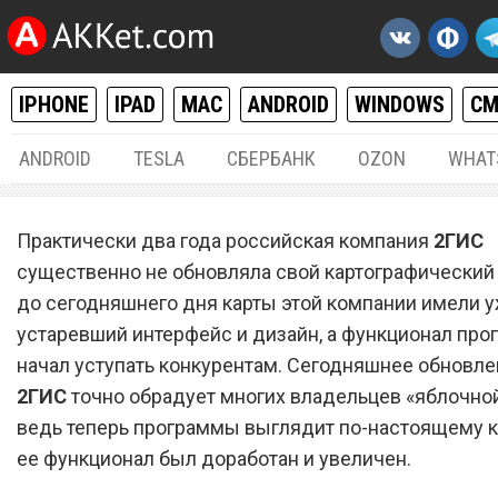
IPHONE
IPAD
MAC
ANDROID
WINDOWS
С
ANDROID
TESLA
СБЕРБАНК
OZON
WHAT
IPHONE / IPAD
12.
Практически два года российская компания
2ГИС
Картографический сервис
существенно не обновляла свой картографический
до сегодняшнего дня карты этой компании имели 
для iOS обновился и полу
устаревший интерфейс и дизайн, а функционал пр
новый дизайн
начал уступать конкурентам. Сегодняшнее обновле
2ГИС
точно обрадует многих владельцев «яблочной
ведь теперь программы выглядит по-настоящему к
ее функционал был доработан и увеличен.