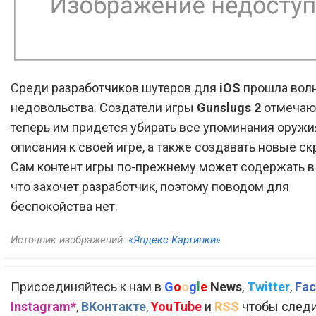
Среди разработчиков шутеров для
iOS
прошла вол
недовольства. Создатели игры
Gunslugs 2
отмечают
теперь им придется убирать все упоминания оружи
описания к своей игре, а также создавать новые с
Сам контент игры по-прежнему может содержать в 
что захочет разработчик, поэтому поводом для
беспокойства нет.
Источник изображений:
«Яндекс Картинки»
Присоединяйтесь к нам в
G
o
o
g
l
e
News
,
Twitter
,
Fac
Instagram*
,
ВКонтакте
,
YouTube
и
RSS
чтобы следи