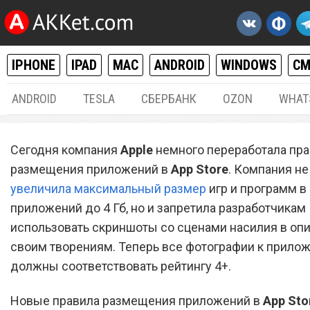
IPHONE
IPAD
MAC
ANDROID
WINDOWS
С
ANDROID
TESLA
СБЕРБАНК
OZON
WHAT
IPHONE / IPAD
13.
Сегодня компания
Apple
немного переработала пр
Apple запретила разработ
размещения приложений в
App Store
. Компания не
увеличила максимальный размер
использовать сцены наси
игр и программ в
приложений до 4 Гб, но и запретила разработчикам
скриншотах приложений в
использовать скриншоты со сценами насилия в опи
Store
своим творениям. Теперь все фотографии к прило
должны соответствовать рейтингу 4+.
Новые правила размещения приложений в
App Sto