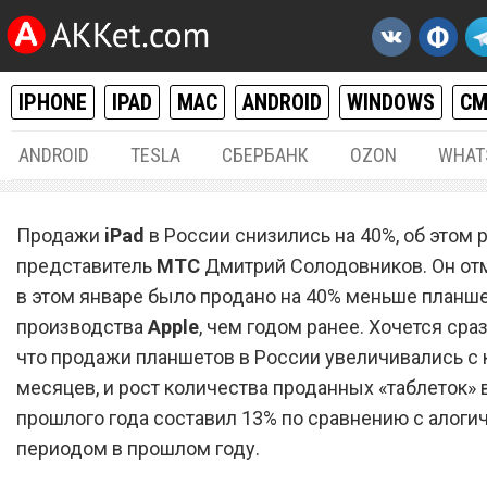
IPHONE
IPAD
MAC
ANDROID
WINDOWS
С
ANDROID
TESLA
СБЕРБАНК
OZON
WHAT
IPHONE / IPAD
09.
Продажи
iPad
в России снизились на 40%, об этом 
Январские продажи план
представитель
МТС
Дмитрий Солодовников. Он отм
в этом январе было продано на 40% меньше планш
iPad в России снизились н
производства
Apple
, чем годом ранее. Хочется сраз
что продажи планшетов в России увеличивались 
месяцев, и рост количества проданных «таблеток» 
прошлого года составил 13% по сравнению с алог
периодом в прошлом году.