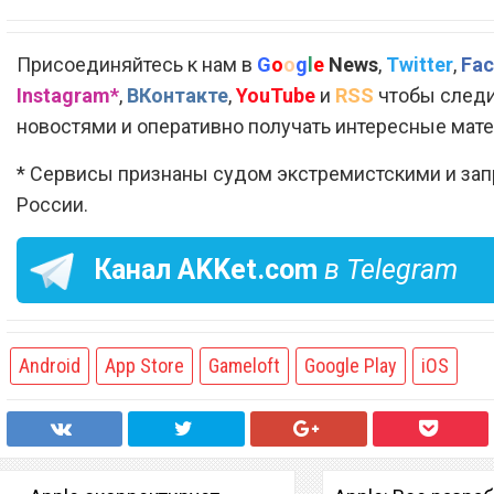
Присоединяйтесь к нам в
G
o
o
g
l
e
News
,
Twitter
,
Fac
Instagram*
,
ВКонтакте
,
YouTube
и
RSS
чтобы следи
новостями и оперативно получать интересные мат
* Сервисы признаны судом экстремистскими и за
России.
Канал
AKKet.com
в Telegram
Android
App Store
Gameloft
Google Play
iOS