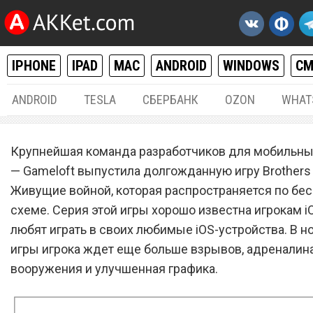
IPHONE
IPAD
MAC
ANDROID
WINDOWS
С
ANDROID
TESLA
СБЕРБАНК
OZON
WHAT
IPHONE / IPAD
18.
Крупнейшая команда разработчиков для мобильны
Состоялся релиз игры Bro
— Gameloft выпустила долгожданную игру Brothers 
Живущие войной, которая распространяется по бе
in Arms 3: Живущие войно
схеме. Серия этой игры хорошо известна игрокам i
App Store и Google Play
любят играть в своих любимые iOS-устройства. В н
игры игрока ждет еще больше взрывов, адреналина
вооружения и улучшенная графика.