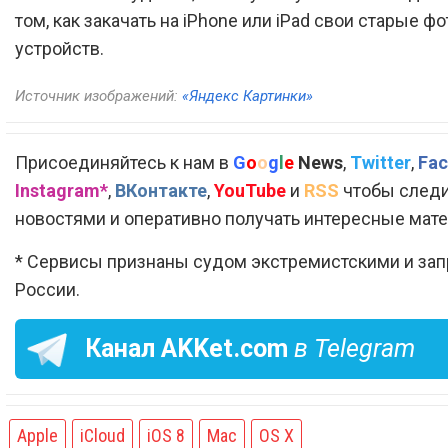
том, как закачать на iPhone или iPad свои старые фо
устройств.
Источник изображений:
«Яндекс Картинки»
Присоединяйтесь к нам в
G
o
o
g
l
e
News
,
Twitter
,
Fac
Instagram*
,
ВКонтакте
,
YouTube
и
RSS
чтобы следи
новостями и оперативно получать интересные мат
* Сервисы признаны судом экстремистскими и за
России.
Канал
AKKet.com
в Telegram
Apple
iCloud
iOS 8
Mac
OS X