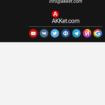
info@akket.com
AKKet.com