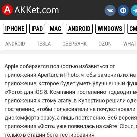
IPHONE
IPAD
MAC
ANDROID
WINDOWS
С
ANDROID
TESLA
СБЕРБАНК
OZON
WHAT
IPHONE / IPAD
,
MAC / OS X
,
РАЗНОЕ
19.
Apple собирается полностью избавиться от
Веб-версия iCloud обзавел
приложений Aperture и Photo, чтобы заменить их на
приложение, которое будет уметь улучшенный фун
приложением «Фото»
«Фото» для iOS 8. Компания постепенно подводит в
приложения к этому этапу, в Купертино решили сде
постепенно, чтобы пользователи не почувствовали
дискомфорта сразу, а лишь постепенно. Веб-версия
приложения «Фото» уже появилась на сайте iCloud,
только в стадии бета-тестирования.