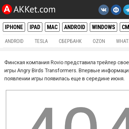
IPHONE
IPAD
MAC
ANDROID
WINDOWS
С
ANDROID
TESLA
СБЕРБАНК
OZON
WHAT
IPHONE / IPAD
,
MAC / OS X
02.
Финская компания Rovio представила трейлер свое
Rovio выпустила первый
игры Angry Birds Transformers. Впервые информаци
появлении игры появилась еще в середине июня.
трейлер Angry Birds
Transformers