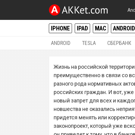
And
IPHONE
IPAD
MAC
ANDROID
ANDROID
TESLA
СБЕРБАНК
ФИНАНСЫ
Жизнь на российской территори
С 1 января запр
преимущественно в связи со вс
новый запрет дл
разного рода нормативных актов
российских граждан. И вот, уже 
новый запрет для всех и каждог
новшества не оказались неприя
придется менять или корректир
законопроект, который уже вско
он приведет к тому, что в банк