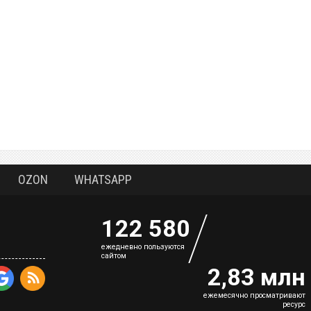
OZON
WHATSAPP
122 580
eжедневно пользуются
сайтом
2,83 млн
ежемесячно просматривают
ресурс