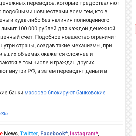
ы денежных переводов, которые предоставляют
с подобными новшествами всем тем, кто в
ньги куда-либо без наличия полноценного
в лимит 100 000 рублей для каждой денежной
оценный счет. Подобное новшество ограничит
утри страны, создав такие механизмы, при
ольших объемах окажется сложнее и
саются в том числе и граждан других
ют внутри РФ, а затем переводят деньги в
кие банки
массово блокируют банковские
нки»
e
News
,
Twitter
,
Facebook*
,
Instagram*
,