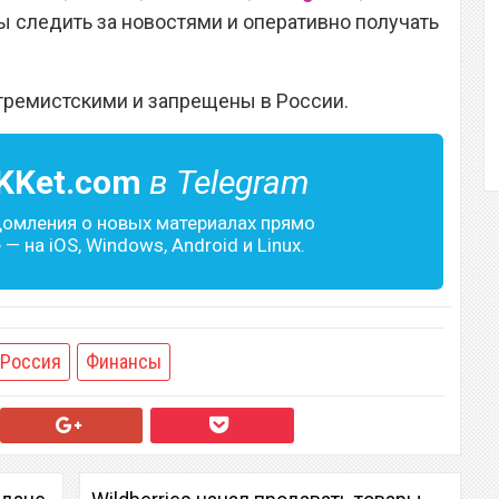
 следить за новостями и оперативно получать
тремистскими и запрещены в России.
KKet.com
в Telegram
домления о новых материалах прямо
— на iOS, Windows, Android и Linux.
Россия
Финансы