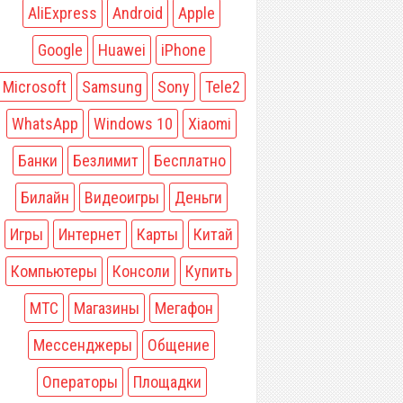
AliExpress
Android
Apple
Google
Huawei
iPhone
Microsoft
Samsung
Sony
Tele2
WhatsApp
Windows 10
Xiaomi
Банки
Безлимит
Бесплатно
Билайн
Видеоигры
Деньги
Игры
Интернет
Карты
Китай
Компьютеры
Консоли
Купить
МТС
Магазины
Мегафон
Мессенджеры
Общение
Операторы
Площадки