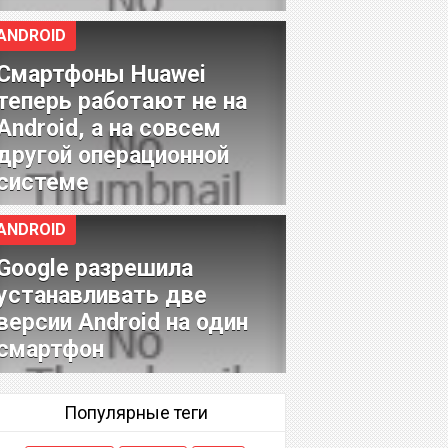
ANDROID
Смартфоны Huawei
теперь работают не на
Android, а на совсем
другой операционной
системе
ANDROID
Google разрешила
устанавливать две
версии Android на один
смартфон
Популярные теги