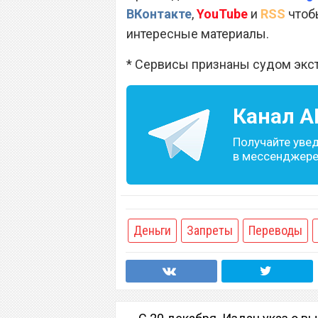
ВКонтакте
,
YouTube
и
RSS
чтобы
интересные материалы.
* Сервисы признаны судом экс
Канал
A
Получайте уве
в мессенджере 
Деньги
Запреты
Переводы