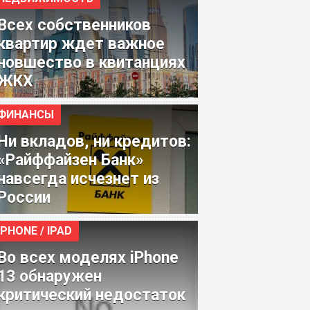
Всех собственников
квартир ждет важное
новшество в квитанциях
ЖКХ
ФИНАНСЫ
Ни вкладов, ни кредитов:
«Райффайзен Банк»
навсегда исчезнет из
России
IPHONE / IPAD
Во всех моделях iPhone
13 обнаружен
критический недостаток