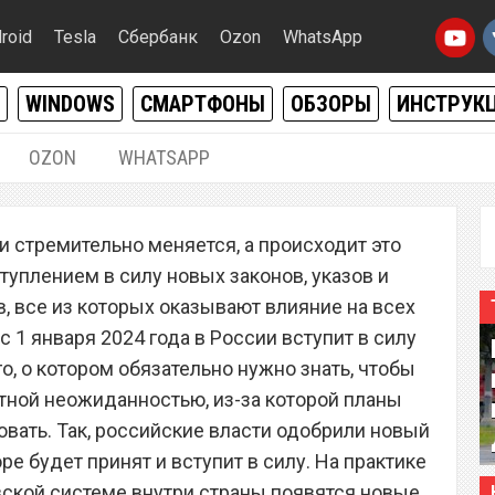
roid
Tesla
Сбербанк
Ozon
WhatsApp
WINDOWS
СМАРТФОНЫ
ОБЗОРЫ
ИНСТРУК
OZON
WHATSAPP
18.12.2023
|
0
и стремительно меняется, а происходит это
ещено. В России введен
туплением в силу новых законов, указов и
я всех
, все из которых оказывают влияние на всех
с 1 января 2024 года в России вступит в силу
о, о котором обязательно нужно знать, чтобы
тной неожиданностью, из-за которой планы
овать. Так, российские власти одобрили новый
ре будет принят и вступит в силу. На практике
овской системе внутри страны появятся новые