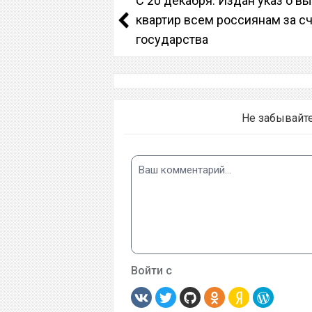
С 20 декабря. Издан указ о в
квартир всем россиянам за с
государства
Не забывайт
Войти с