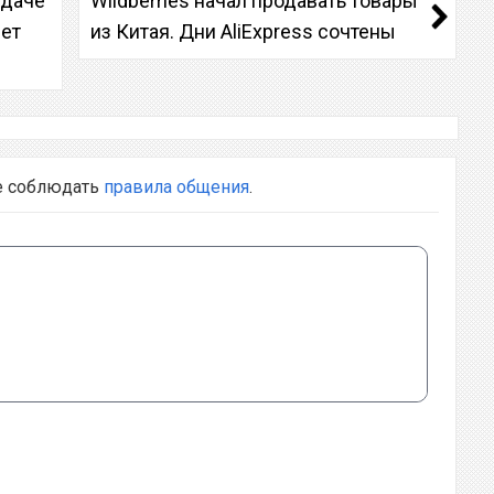
ыдаче
Wildberries начал продавать товары
чет
из Китая. Дни AliExpress сочтены
е соблюдать
правила общения
.