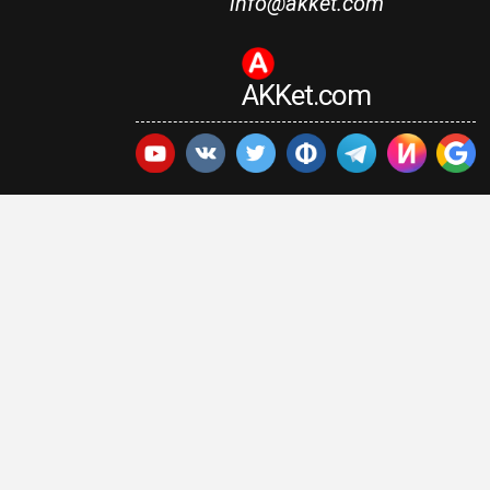
info@akket.com
AKKet.com