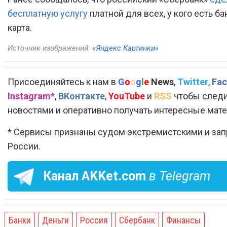
бесплатную услугу
платной для всех, у кого есть б
карта.
Источник изображений:
«Яндекс Картинки»
Присоединяйтесь к нам в
G
o
o
g
l
e
News
,
Twitter
,
Fac
Instagram*
,
ВКонтакте
,
YouTube
и
RSS
чтобы следи
новостями и оперативно получать интересные мат
* Сервисы признаны судом экстремистскими и за
России.
Канал
AKKet.com
в Telegram
Банки
Деньги
Россия
Сбербанк
Финансы