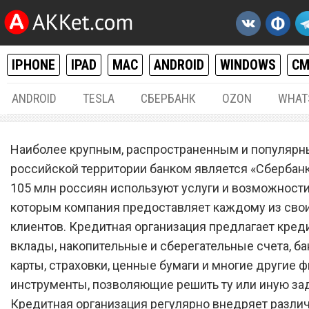
IPHONE
IPAD
MAC
ANDROID
WINDOWS
С
ANDROID
TESLA
СБЕРБАНК
OZON
WHAT
ФИНАНСЫ
16.
Наиболее крупным, распространенным и популярн
Уже в ближайшее время.
российской территории банком является «Сбербан
105 млн россиян используют услуги и возможности,
«Сбербанк» предупредил в
которым компания предоставляет каждому из сво
кого есть деньги в рублях
клиентов. Кредитная организация предлагает кред
вклады, накопительные и сберегательные счета, б
карты, страховки, ценные бумаги и многие другие
инструменты, позволяющие решить ту или иную за
Кредитная организация регулярно внедряет разли