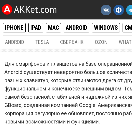
IPHONE
IPAD
MAC
ANDROID
WINDOWS
С
ANDROID
TESLA
СБЕРБАНК
OZON
WHAT
ANDROID
21.
Для смартфонов и планшетов на базе операционно
Клавиатура GBoard для An
Android существует невероятно большое количест
разных клавиатур, которые отличаются друга от др
смартфонов получила
функциональном и конечно же внешним видом. Тем
поддержку множества но
самой безопасной, стабильной и надежной из них 
функций
GBoard, созданная компанией Google. Американска
корпорация регулярно ее обновляет, постоянно раб
новыми возможностями и функциями.