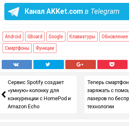
Канал
AKKet.com
в Telegram
Android
GBoard
Google
Клавиатуры
Обновление
Смартфоны
Функции
Сервис Spotify создает
Теперь смартфо
«умную» колонку для
заряжать с пом
конкуренции с HomePod и
лазеров по бесп
Amazon Echo
технологии