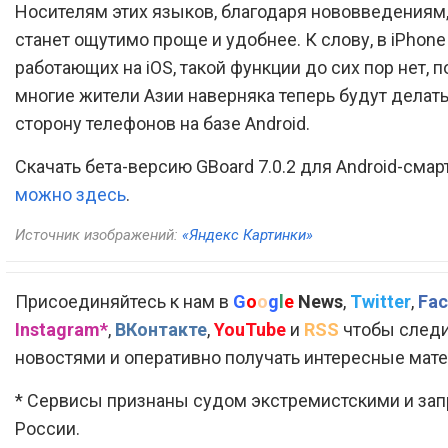
Носителям этих языков, благодаря нововведениям
станет ощутимо проще и удобнее. К слову, в iPhone 
работающих на iOS, такой функции до сих пор нет, 
многие жители Азии наверняка теперь будут делат
сторону телефонов на базе Android.
Скачать бета-версию GBoard 7.0.2 для Android-сма
можно здесь
.
Источник изображений:
«Яндекс Картинки»
Присоединяйтесь к нам в
G
o
o
g
l
e
News
,
Twitter
,
Fac
Instagram*
,
ВКонтакте
,
YouTube
и
RSS
чтобы следи
новостями и оперативно получать интересные мат
* Сервисы признаны судом экстремистскими и за
России.