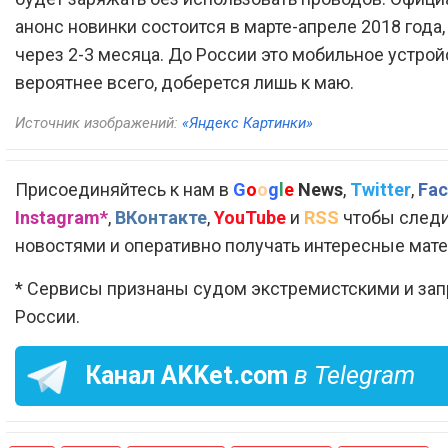
анонс новинки состоится в марте-апреле 2018 года, 
через 2-3 месяца. До России это мобильное устрой
вероятнее всего, доберется лишь к маю.
Источник изображений:
«Яндекс Картинки»
Присоединяйтесь к нам в
G
o
o
g
l
e
News
,
Twitter
,
Fac
Instagram*
,
ВКонтакте
,
YouTube
и
RSS
чтобы следи
новостями и оперативно получать интересные мат
* Сервисы признаны судом экстремистскими и за
России.
Канал
AKKet.com
в Telegram