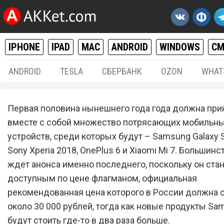
IPHONE
IPAD
MAC
ANDROID
WINDOWS
С
ANDROID
TESLA
СБЕРБАНК
OZON
WHAT
ANDROID
15.
Первая половина нынешнего года года должна при
Факты о Xiaomi Mi 7, от к
вместе с собой множество потрясающих мобильн
устройств, среди которых будут – Samsung Galaxy S
все будут в полном востор
Sony Xperia 2018, OnePlus 6 и Xiaomi Mi 7. Большин
ждет анонса именно последнего, поскольку он ста
доступным по цене флагманом, официальная
рекомендованная цена которого в России должна 
около 30 000 рублей, тогда как новые продукты Sa
будут стоить где-то в два раза больше.