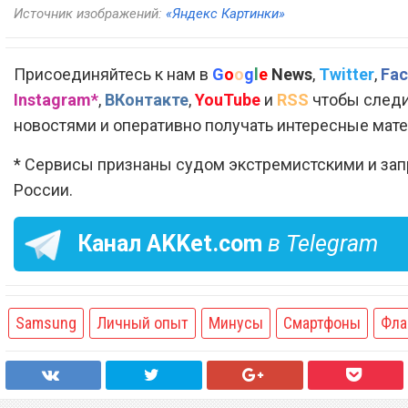
Источник изображений:
«Яндекс Картинки»
Присоединяйтесь к нам в
G
o
o
g
l
e
News
,
Twitter
,
Fac
Instagram*
,
ВКонтакте
,
YouTube
и
RSS
чтобы следи
новостями и оперативно получать интересные мат
* Сервисы признаны судом экстремистскими и за
России.
Канал
AKKet.com
в Telegram
Samsung
Личный опыт
Минусы
Смартфоны
Фла