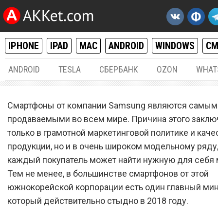
IPHONE
IPAD
MAC
ANDROID
WINDOWS
С
ANDROID
TESLA
СБЕРБАНК
OZON
WHAT
ANDROID
02.
Смартфоны от компании Samsung являются самым
Главный минус большинс
продаваемыми во всем мире. Причина этого заклю
только в грамотной маркетинговой политике и кач
смартфонов Samsung, за
продукции, но и в очень широком модельному ряду,
который стыдно в 2018 го
каждый покупатель может найти нужную для себя 
Тем не менее, в большинстве смартфонов от этой
южнокорейской корпорации есть один главный мину
который действительно стыдно в 2018 году.