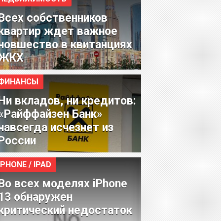
Всех собственников
квартир ждет важное
новшество в квитанциях
ЖКХ
ФИНАНСЫ
Ни вкладов, ни кредитов:
«Райффайзен Банк»
навсегда исчезнет из
России
IPHONE / IPAD
Во всех моделях iPhone
13 обнаружен
критический недостаток