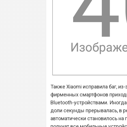
Также Xiaomi исправила баг, из
фирменных смартфонов приходи
Bluetooth-устройствами. Иногд
доли секунды прерывалась, в р
автоматически становилось на па
получат все мобильные устрой