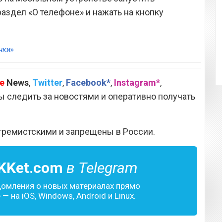
раздел «О телефоне» и нажать на кнопку
нки»
e
News
,
Twitter
,
Facebook*
,
Instagram*
,
 следить за новостями и оперативно получать
тремистскими и запрещены в России.
KKet.com
в Telegram
домления о новых материалах прямо
— на iOS, Windows, Android и Linux.