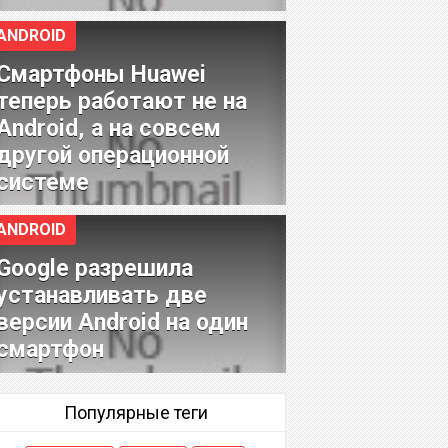
ANDROID
Смартфоны Huawei
теперь работают не на
Android, а на совсем
другой операционной
системе
ANDROID
Google разрешила
устанавливать две
версии Android на один
смартфон
Популярные теги