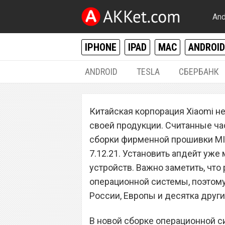
And
IPHONE
IPAD
MAC
ANDROID
ANDROID
TESLA
СБЕРБАНК
ANDROID
Китайская корпорация Xiaomi н
Xiaomi выпустил
своей продукции. Считанные ча
Global для всех 
сборки фирменной прошивки MIU
7.12.21. Установить апдейт уж
нового?
устройств. Важно заметить, чт
операционной системы, поэтому
России, Европы и десятка други
В новой сборке операционной си