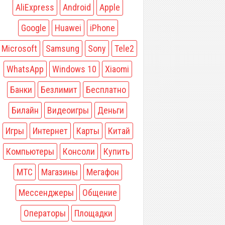
AliExpress
Android
Apple
Google
Huawei
iPhone
Microsoft
Samsung
Sony
Tele2
WhatsApp
Windows 10
Xiaomi
Банки
Безлимит
Бесплатно
Билайн
Видеоигры
Деньги
Игры
Интернет
Карты
Китай
Компьютеры
Консоли
Купить
МТС
Магазины
Мегафон
Мессенджеры
Общение
Операторы
Площадки