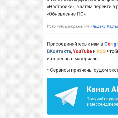
«Настройки», а затем перейти в 
«Обновление ПО».
Источник изображений:
«Яндекс Карти
Присоединяйтесь к нам в
G
o
o
g
l
ВКонтакте
,
YouTube
и
RSS
чтобы
интересные материалы.
* Сервисы признаны судом экс
Канал
A
Получайте уве
в мессенджере 