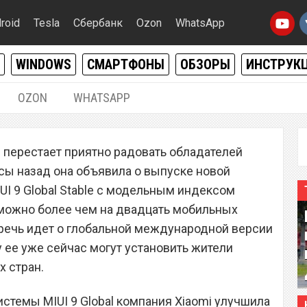
roid
Tesla
Сбербанк
Ozon
WhatsApp
WINDOWS
СМАРТФОНЫ
ОБЗОРЫ
ИНСТРУК
OZON
WHATSAPP
30.12.2017
|
2
е перестает приятно радовать обладателей
а новую сборку MIUI 9
сы назад она объявила о выпуске новой
своих смартфонов – что
I 9 Global Stable с модельным индексом
е можно более чем на двадцать мобильных
о речь идет о глобальной международной версии
 ее уже сейчас могут установить жители
х стран.
стемы MIUI 9 Global компания Xiaomi улучшила