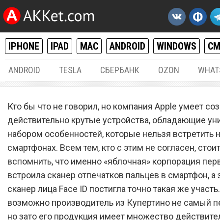
IPHONE
IPAD
MAC
ANDROID
WINDOWS
С
ANDROID
TESLA
СБЕРБАНК
OZON
WHAT
IPHONE / IPAD
29.
Кто бы что не говорил, но компания Apple умеет со
Новые iPhone в 2018 году
действительно крутые устройства, обладающие у
набором особенностей, которые нельзя встретить н
получат потрясающее
смартфонах. Всем тем, кто с этим не согласен, стои
нововведение
вспомнить, что именно «яблочная» корпорация пер
встроила сканер отпечатков пальцев в смартфон, а 
сканер лица Face ID постигла точно такая же участь.
возможно производитель из Купертино не самый п
но зато его продукция имеет множество действите