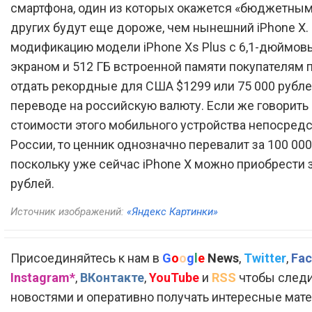
смартфона, один из которых окажется «бюджетным»
других будут еще дороже, чем нынешний iPhone X.
модификацию модели iPhone Xs Plus с 6,1-дюймов
экраном и 512 ГБ встроенной памяти покупателям 
отдать рекордные для США $1299 или 75 000 рубле
переводе на российскую валюту. Если же говорить 
стоимости этого мобильного устройства непосредс
России, то ценник однозначно перевалит за 100 000
поскольку уже сейчас iPhone X можно приобрести з
рублей.
Источник изображений:
«Яндекс Картинки»
Присоединяйтесь к нам в
G
o
o
g
l
e
News
,
Twitter
,
Fac
Instagram*
,
ВКонтакте
,
YouTube
и
RSS
чтобы следи
новостями и оперативно получать интересные мат