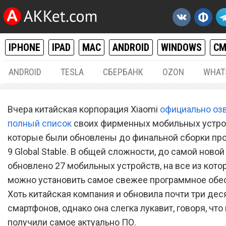
IPHONE
IPAD
MAC
ANDROID
WINDOWS
С
ANDROID
TESLA
СБЕРБАНК
OZON
WHAT
ANDROID
28.
Вчера китайская корпорация Xiaomi
официально оз
Некоторые смартфоны Xi
полный список
своих фирменных мобильных устро
которые были обновлены до финальной сборки пр
на новой версии MIUI 9
9 Global Stable. В общей сложности, до самой ново
получили поддержку
обновлено 27 мобильных устройств, на все из кото
невероятно крутой функц
можно установить самое свежее программное обе
Хоть китайская компания и обновила почти три дес
смартфонов, однако она слегка лукавит, говоря, что
получили самое актуально ПО.