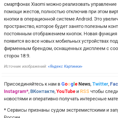
смартфонах Xiaomi можно реализовать управление
помощи жестов, полностью отключив при этом вир
кнопки в операционной системе Android. Это увели
пространство, которое будет занято полезным конт
постоянным отображением кнопок. Новая функция 
появится во все новых мобильных устройствах под
фирменным брендом, оснащенных дисплеем с со
сторон 18:9.
Источник изображений:
«Яндекс Картинки»
Присоединяйтесь к нам в
G
o
o
g
l
e
News
,
Twitter
,
Fac
Instagram*
,
ВКонтакте
,
YouTube
и
RSS
чтобы следи
новостями и оперативно получать интересные мат
* Сервисы признаны судом экстремистскими и за
России.