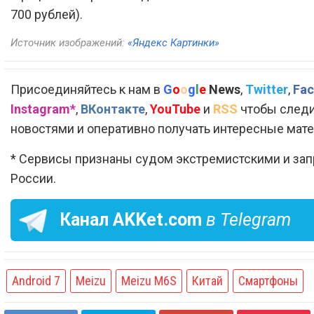
700 рублей).
Источник изображений:
«Яндекс Картинки»
Присоединяйтесь к нам в
G
o
o
g
l
e
News
,
Twitter
,
Fac
Instagram*
,
ВКонтакте
,
YouTube
и
RSS
чтобы следи
новостями и оперативно получать интересные мат
* Сервисы признаны судом экстремистскими и за
России.
Канал
AKKet.com
в Telegram
Android 7
Meizu
Meizu M6S
Китай
Смартфоны