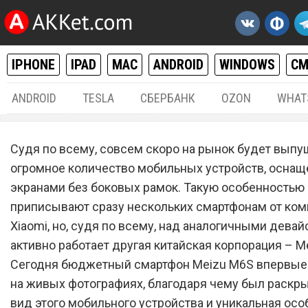
IPHONE
IPAD
MAC
ANDROID
WINDOWS
С
ANDROID
TESLA
СБЕРБАНК
OZON
WHAT
ANDROID
27.
Судя по всему, совсем скоро на рынок будет вып
Безрамочный Meizu M6S с
огромное количество мобильных устройств, осна
экранами без боковых рамок. Такую особенностью
уникальной особенность
приписывают сразу нескольких смартфонам от ком
показали на живых
Xiaomi, но, судя по всему, над аналогичными дева
фотографиях
активно работает другая китайская корпорация – Me
Сегодня бюджетный смартфон Meizu M6S впервые
на живых фотографиях, благодаря чему был раскр
вид этого мобильного устройства и уникальная осо