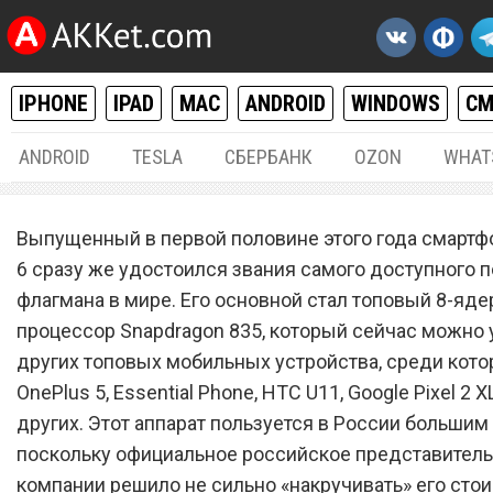
IPHONE
IPAD
MAC
ANDROID
WINDOWS
С
ANDROID
TESLA
СБЕРБАНК
OZON
WHAT
ANDROID
21.
Выпущенный в первой половине этого года смартфо
В России обрушились цен
6 сразу же удостоился звания самого доступного п
флагмана в мире. Его основной стал топовый 8-яд
Xiaomi Mi 6 – самый дост
процессор Snapdragon 835, который сейчас можно 
флагман в мире
других топовых мобильных устройства, среди кот
OnePlus 5, Essential Phone, HTC U11, Google Pixel 2 X
других. Этот аппарат пользуется в России большим
поскольку официальное российское представител
компании решило не сильно «накручивать» его стои