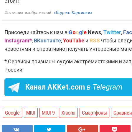
стоит!
Источник изображений:
«Яндекс Картинки»
Присоединяйтесь к нам в
G
o
o
g
l
e
News
,
Twitter
,
Fac
Instagram*
,
ВКонтакте
,
YouTube
и
RSS
чтобы следи
новостями и оперативно получать интересные мат
* Сервисы признаны судом экстремистскими и за
России.
Канал
AKKet.com
в Telegram
Google
MIUI
MIUI 9
Xiaomi
Смартфоны
Сравнен