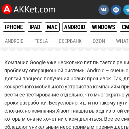
IPHONE
IPAD
MAC
ANDROID
WINDOWS
С
ANDROID
TESLA
СБЕРБАНК
OZON
WHAT
ANDROID
01.
Компания Google уже несколько лет пытается реши
У всех смартфонов Xiaomi 
проблему операционной системы Android – очень 
долгий процесс получения новых прошивок. Так, д
уникальное неоспоримое
конкретного мобильного устройства компаниям пр
преимущество перед
вести ее тестирование отдельно, что многократно 
конкурентами
сроки разработки. Безусловно, идти по такому пути
сложно, но компания Xiaomi нашла выход из этой с
которым она не хочет ни с кем делиться. Все ее с
обладают уникальным неоспоримым преимуществ