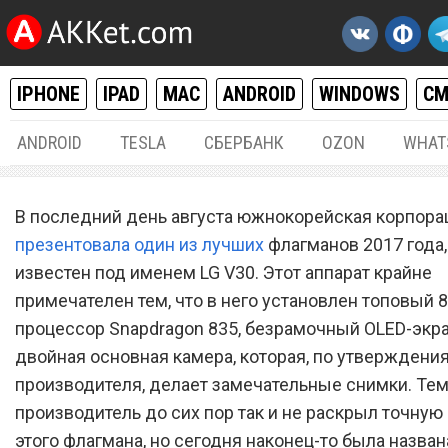
IPHONE
IPAD
MAC
ANDROID
WINDOWS
С
ANDROID
TESLA
СБЕРБАНК
OZON
WHAT
ANDROID
28.
В последний день августа южнокорейская корпора
Один из лучших флагмано
презентовала один из лучших
флагманов 2017 года
известен под именем LG V30. Этот аппарат крайне
2017 года с безрамочным
примечателен тем, что в него установлен топовый
экраном наконец-то посту
процессор Snapdragon 835, безрамочный OLED-экра
продажу
двойная основная камера, которая, по утверждени
производителя, делает замечательные снимки. Тем
производитель до сих пор так и не раскрыл точную
этого флагмана, но сегодня наконец-то была назван