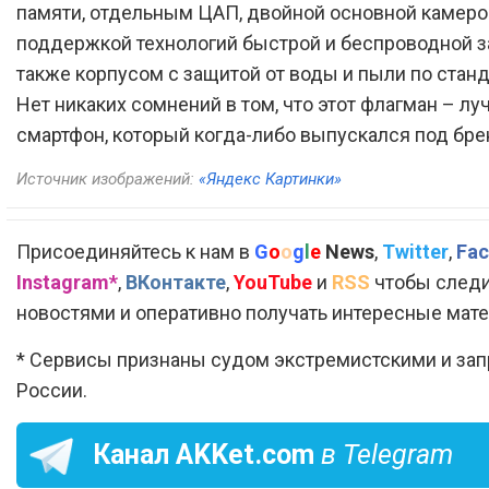
памяти, отдельным ЦАП, двойной основной камеро
поддержкой технологий быстрой и беспроводной з
также корпусом с защитой от воды и пыли по станд
Нет никаких сомнений в том, что этот флагман – л
смартфон, который когда-либо выпускался под бре
Источник изображений:
«Яндекс Картинки»
Присоединяйтесь к нам в
G
o
o
g
l
e
News
,
Twitter
,
Fac
Instagram*
,
ВКонтакте
,
YouTube
и
RSS
чтобы следи
новостями и оперативно получать интересные мат
* Сервисы признаны судом экстремистскими и за
России.
Канал
AKKet.com
в Telegram